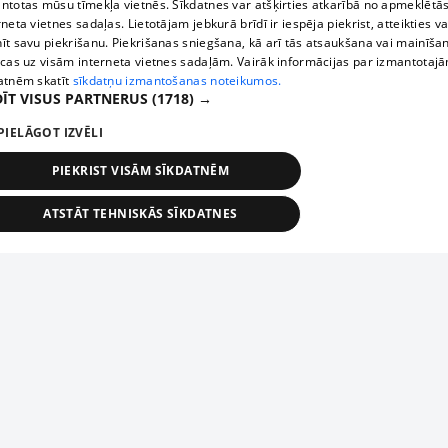
ntotas mūsu tīmekļa vietnēs. Sīkdatnes var atšķirties atkarībā no apmeklētā
rneta vietnes sadaļas. Lietotājam jebkurā brīdī ir iespēja piekrist, atteikties va
īt savu piekrišanu. Piekrišanas sniegšana, kā arī tās atsaukšana vai mainīša
ecas uz visām interneta vietnes sadaļām. Vairāk informācijas par izmantotaj
atnēm skatīt
sīkdatņu izmantošanas noteikumos.
ĪT VISUS PARTNERUS
(1718) →
PIELĀGOT IZVĒLI
PIEKRIST VISĀM SĪKDATNĒM
ATSTĀT TEHNISKĀS SĪKDATNES
TEHNISKĀS/OBLIGĀTĀS
STATISTIKAS
MĒRĶĒŠANA
FUNKCIONĀLĀS
NEKLASIFICĒTĀS
ehniskās/obligātās
Statistikas
Mērķēšana
Funkcionālās
Neklasificēt
niskās/obligātās sīkdatnes nepieciešamas, lai lietotājs varētu brīvi apmeklēt un pārlūk
Add your company
ekļa vietni un izmantot tās piedāvātās iespējas. Bez šīm sīkdatnēm tīmekļa vietne neva