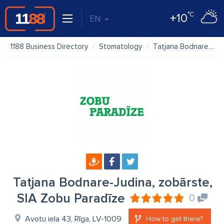
°C
+10
EN
1188 Business Directory
Stomatology
Tatjana Bodnare-Judina, zobārste, SIA Zobu Paradīze
Tatjana Bodnare-Judina, zobārste,
SIA Zobu Paradīze
0
Avotu iela 43, Rīga, LV-1009
How to get there?