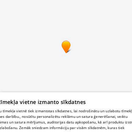
 tīmekļa vietne izmanto sīkdatnes
 tīmekļa vietnē tiek izmantotas sīkdatnes, lai nodrošinātu un uzlabotu tīmek
nes darbību., nosūtītu personalizētu reklāmu un satura ģenerēšanai, veiktu
āmas un satura mērījumus, auditorijas datu apkopošanu, kā arī produktu izst
zlabošanu. Zemāk sniedzam informāciju par visām sīkdatnēm, kuras tiek