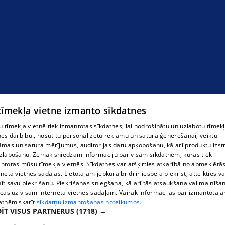
 tīmekļa vietne izmanto sīkdatnes
 tīmekļa vietnē tiek izmantotas sīkdatnes, lai nodrošinātu un uzlabotu tīmek
nes darbību., nosūtītu personalizētu reklāmu un satura ģenerēšanai, veiktu
āmas un satura mērījumus, auditorijas datu apkopošanu, kā arī produktu izst
zlabošanu. Zemāk sniedzam informāciju par visām sīkdatnēm, kuras tiek
ntotas mūsu tīmekļa vietnēs. Sīkdatnes var atšķirties atkarībā no apmeklētā
rneta vietnes sadaļas. Lietotājam jebkurā brīdī ir iespēja piekrist, atteikties va
īt savu piekrišanu. Piekrišanas sniegšana, kā arī tās atsaukšana vai mainīša
ecas uz visām interneta vietnes sadaļām. Vairāk informācijas par izmantotaj
atnēm skatīt
sīkdatņu izmantošanas noteikumos.
ĪT VISUS PARTNERUS
(1718) →