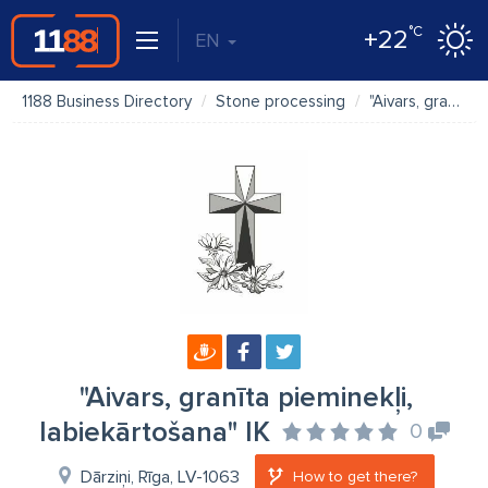
°C
+22
EN
1188 Business Directory
Stone processing
"Aivars, granīta pieminekļi, labiekārtošana" IK
"Aivars, granīta pieminekļi,
labiekārtošana" IK
0
Dārziņi, Rīga, LV-1063
How to get there?