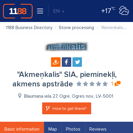
°C
+17
EN
1188 Business Directory
Stone processing
"Akmeņkalis" SIA, pieminekļi, akmens apstrāde
"Akmeņkalis" SIA, pieminekļi,
akmens apstrāde
1
Blaumaņa iela 27, Ogre, Ogres nov., LV-5001
How to get there?
Basic information
Map
Photos
Reviews