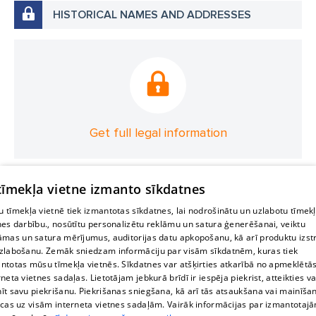
HISTORICAL NAMES AND ADDRESSES
Get full legal information
 tīmekļa vietne izmanto sīkdatnes
 tīmekļa vietnē tiek izmantotas sīkdatnes, lai nodrošinātu un uzlabotu tīmek
nes darbību., nosūtītu personalizētu reklāmu un satura ģenerēšanai, veiktu
āmas un satura mērījumus, auditorijas datu apkopošanu, kā arī produktu izst
zlabošanu. Zemāk sniedzam informāciju par visām sīkdatnēm, kuras tiek
ntotas mūsu tīmekļa vietnēs. Sīkdatnes var atšķirties atkarībā no apmeklētā
rneta vietnes sadaļas. Lietotājam jebkurā brīdī ir iespēja piekrist, atteikties va
īt savu piekrišanu. Piekrišanas sniegšana, kā arī tās atsaukšana vai mainīša
ecas uz visām interneta vietnes sadaļām. Vairāk informācijas par izmantotaj