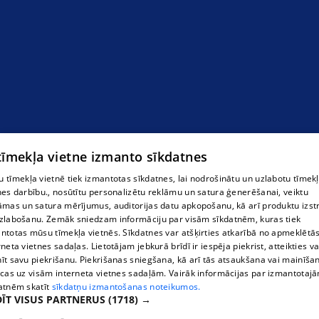
 tīmekļa vietne izmanto sīkdatnes
 tīmekļa vietnē tiek izmantotas sīkdatnes, lai nodrošinātu un uzlabotu tīmek
nes darbību., nosūtītu personalizētu reklāmu un satura ģenerēšanai, veiktu
āmas un satura mērījumus, auditorijas datu apkopošanu, kā arī produktu izst
kapu vietu labiekārtošana
zlabošanu. Zemāk sniedzam informāciju par visām sīkdatnēm, kuras tiek
ntotas mūsu tīmekļa vietnēs. Sīkdatnes var atšķirties atkarībā no apmeklētā
rneta vietnes sadaļas. Lietotājam jebkurā brīdī ir iespēja piekrist, atteikties va
īt savu piekrišanu. Piekrišanas sniegšana, kā arī tās atsaukšana vai mainīša
ecas uz visām interneta vietnes sadaļām. Vairāk informācijas par izmantotaj
atnēm skatīt
sīkdatņu izmantošanas noteikumos.
ĪT VISUS PARTNERUS
(1718) →