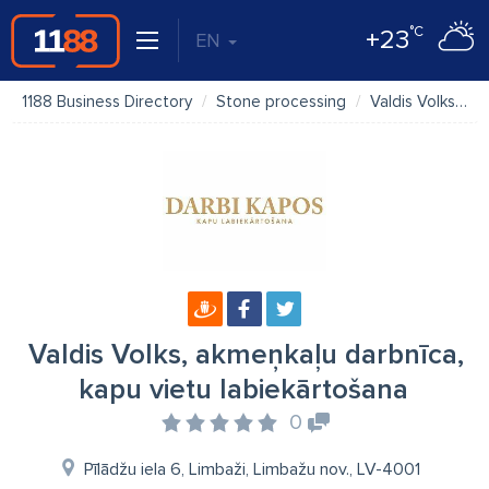
°C
+23
EN
1188 Business Directory
Stone processing
Valdis Volks, akmeņkaļu darbnīca, kapu vietu labiekārtošana
Valdis Volks, akmeņkaļu darbnīca,
kapu vietu labiekārtošana
0
Pīlādžu iela 6, Limbaži, Limbažu nov., LV-4001