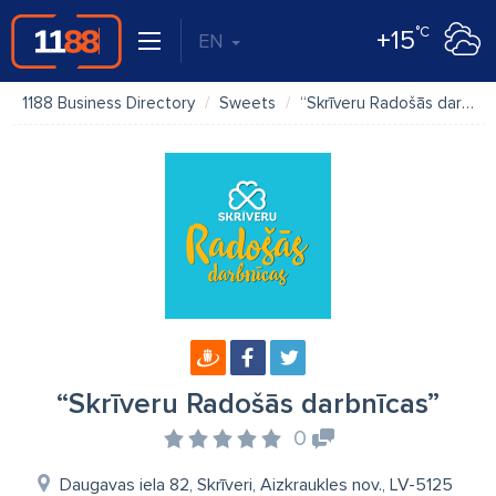
°C
+15
EN
1188 Business Directory
Sweets
“Skrīveru Radošās darbnīcas”
“Skrīveru Radošās darbnīcas”
0
Daugavas iela 82, Skrīveri, Aizkraukles nov., LV-5125