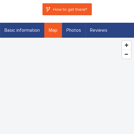
How to get there?
Basic information
Map
Photos
Reviews