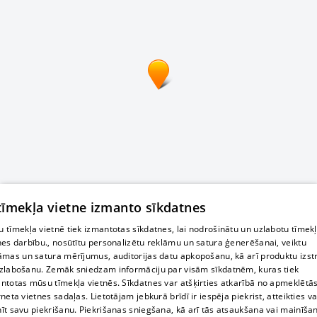
 tīmekļa vietne izmanto sīkdatnes
 tīmekļa vietnē tiek izmantotas sīkdatnes, lai nodrošinātu un uzlabotu tīmek
nes darbību., nosūtītu personalizētu reklāmu un satura ģenerēšanai, veiktu
āmas un satura mērījumus, auditorijas datu apkopošanu, kā arī produktu izst
zlabošanu. Zemāk sniedzam informāciju par visām sīkdatnēm, kuras tiek
ntotas mūsu tīmekļa vietnēs. Sīkdatnes var atšķirties atkarībā no apmeklētā
rneta vietnes sadaļas. Lietotājam jebkurā brīdī ir iespēja piekrist, atteikties va
īt savu piekrišanu. Piekrišanas sniegšana, kā arī tās atsaukšana vai mainīša