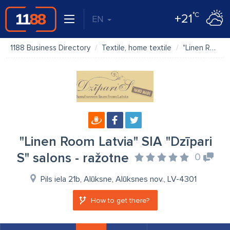
°C
+21
EN
1188 Business Directory
Textile, home textile
"Linen Room Latvia" SIA "Dzīpari S" salons - ražotne
"Linen Room Latvia" SIA "Dzīpari
S" salons - ražotne
0
Pils iela 21b, Alūksne, Alūksnes nov., LV-4301
How to get there?