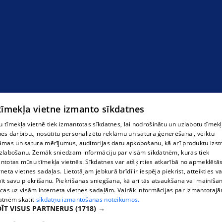
Riepu tirdzniecība Rīgā
 tīmekļa vietne izmanto sīkdatnes
 tīmekļa vietnē tiek izmantotas sīkdatnes, lai nodrošinātu un uzlabotu tīmek
nes darbību., nosūtītu personalizētu reklāmu un satura ģenerēšanai, veiktu
āmas un satura mērījumus, auditorijas datu apkopošanu, kā arī produktu izst
zlabošanu. Zemāk sniedzam informāciju par visām sīkdatnēm, kuras tiek
ntotas mūsu tīmekļa vietnēs. Sīkdatnes var atšķirties atkarībā no apmeklētā
rneta vietnes sadaļas. Lietotājam jebkurā brīdī ir iespēja piekrist, atteikties va
īt savu piekrišanu. Piekrišanas sniegšana, kā arī tās atsaukšana vai mainīša
ecas uz visām interneta vietnes sadaļām. Vairāk informācijas par izmantotaj
atnēm skatīt
sīkdatņu izmantošanas noteikumos.
ĪT VISUS PARTNERUS
(1718) →