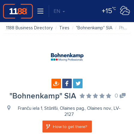
°C
+15
EN
1188 Business Directory
Tires
"Bohnenkamp" SIA
Photos
"Bohnenkamp" SIA
0
Franču iela 1, Stūnīši, Olaines pag., Olaines nov., LV-
2127
How to get there?