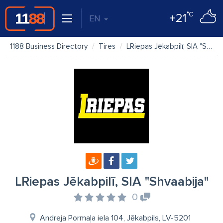
°C
+21
EN
1188 Business Directory
Tires
LRiepas Jēkabpilī, SIA "Shvaabija"
LRiepas Jēkabpilī, SIA "Shvaabija"
0
Andreja Pormaļa iela 104, Jēkabpils, LV-5201