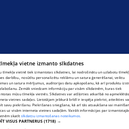
Riepas
 tīmekļa vietne izmanto sīkdatnes
 tīmekļa vietnē tiek izmantotas sīkdatnes, lai nodrošinātu un uzlabotu tīmek
nes darbību., nosūtītu personalizētu reklāmu un satura ģenerēšanai, veiktu
āmas un satura mērījumus, auditorijas datu apkopošanu, kā arī produktu izst
zlabošanu. Zemāk sniedzam informāciju par visām sīkdatnēm, kuras tiek
ntotas mūsu tīmekļa vietnēs. Sīkdatnes var atšķirties atkarībā no apmeklētā
rneta vietnes sadaļas. Lietotājam jebkurā brīdī ir iespēja piekrist, atteikties va
īt savu piekrišanu. Piekrišanas sniegšana, kā arī tās atsaukšana vai mainīša
ecas uz visām interneta vietnes sadaļām. Vairāk informācijas par izmantotaj
atnēm skatīt
sīkdatņu izmantošanas noteikumos.
ĪT VISUS PARTNERUS
(1718) →