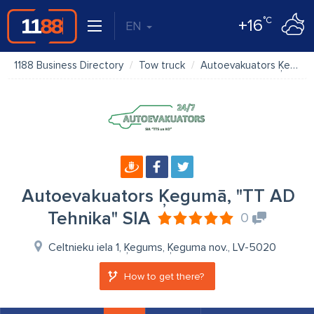
°C
+16
EN
1188 Business Directory
Tow truck
Autoevakuators Ķegumā, "TT AD Tehnika" SIA
Autoevakuators Ķegumā, "TT AD
Tehnika" SIA
0
Celtnieku iela 1, Ķegums, Ķeguma nov., LV-5020
How to get there?