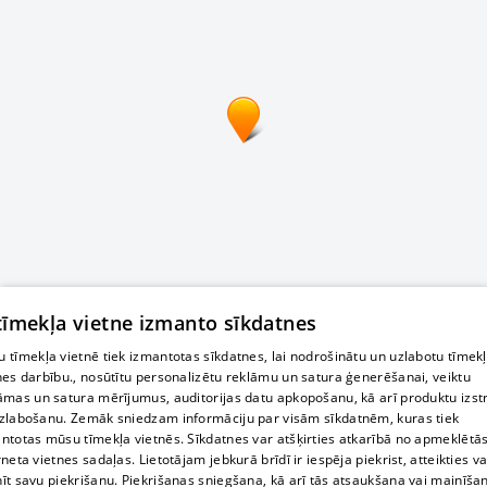
 tīmekļa vietne izmanto sīkdatnes
 tīmekļa vietnē tiek izmantotas sīkdatnes, lai nodrošinātu un uzlabotu tīmek
nes darbību., nosūtītu personalizētu reklāmu un satura ģenerēšanai, veiktu
āmas un satura mērījumus, auditorijas datu apkopošanu, kā arī produktu izst
zlabošanu. Zemāk sniedzam informāciju par visām sīkdatnēm, kuras tiek
ntotas mūsu tīmekļa vietnēs. Sīkdatnes var atšķirties atkarībā no apmeklētā
rneta vietnes sadaļas. Lietotājam jebkurā brīdī ir iespēja piekrist, atteikties va
īt savu piekrišanu. Piekrišanas sniegšana, kā arī tās atsaukšana vai mainīša