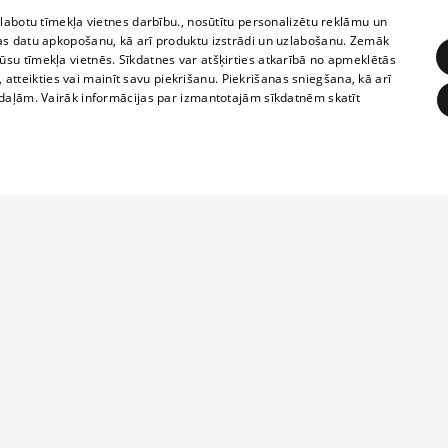
zlabotu tīmekļa vietnes darbību., nosūtītu personalizētu reklāmu un
as datu apkopošanu, kā arī produktu izstrādi un uzlabošanu. Zemāk
su tīmekļa vietnēs. Sīkdatnes var atšķirties atkarībā no apmeklētās
, atteikties vai mainīt savu piekrišanu. Piekrišanas sniegšana, kā arī
adaļām. Vairāk informācijas par izmantotajām sīkdatnēm skatīt
ĒRĶĒŠANA
FUNKCIONĀLĀS
NEKLASIFICĒTĀS
Reproduction, o
obligātās
Statistikas
Mērķēšana
Funkcionālās
Neklasificētās
parts or the i
parts of informa
eklēt un pārlūkot tīmekļa vietni un izmantot tās piedāvātās iespējas. Bez šīm sīkdatnēm 
Also automatic
ies
In the cinemas
of any materia
rains,
TV program
strictly forbid
ksts
tional schedules
website.
Contract rules
ēja norādītais identifikators
ets
360 Ziņas kontakti
īkfails tiek izmantots, lai saglabātu lietotāja piekrišanas statusu sīkdatnēm pašreizējā 
ckets