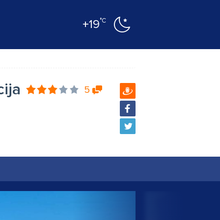
°C
+19
ija
5