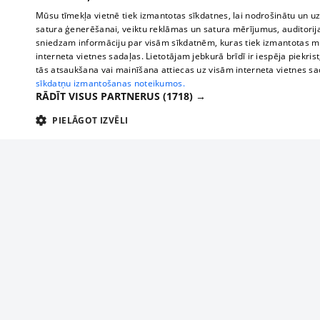
Mūsu tīmekļa vietnē tiek izmantotas sīkdatnes, lai nodrošinātu un u
satura ģenerēšanai, veiktu reklāmas un satura mērījumus, auditorij
sniedzam informāciju par visām sīkdatnēm, kuras tiek izmantotas mū
interneta vietnes sadaļas. Lietotājam jebkurā brīdī ir iespēja piekrist
tās atsaukšana vai mainīšana attiecas uz visām interneta vietnes s
sīkdatņu izmantošanas noteikumos.
RĀDĪT VISUS PARTNERUS
(1718) →
PIELĀGOT IZVĒLI
TEHNISKĀS/OBLIGĀTĀS
STATISTIKAS
M
Tehniskās/
Tehniskās/obligātās sīkdatnes nepieciešamas, lai lietotājs varētu brīvi apm
lietotājam nepieciešamo informāciju.
About us
Compan
Nodrošinātājs
/
Darbības
Advertisement
Buses, t
Nosaukums
Apra
Domēns
ilgums
interna
For business
delfi-adid
delfi.lv
1 gads
Izdev
Bus tick
Tariffs
gdpr
measureadv.com
59
Šis s
Train ti