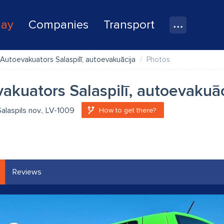
lay
Companies
Transport
Autoevakuators Salaspilī, autoevakuācija
Photos
akuators Salaspilī, autoevakuāc
Salaspils nov., LV-1009
How to get there?
Reviews