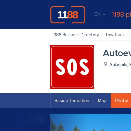
1188 p
EN
1188 Business Directory
Tow truck
Autoev
Salaspils, 
Basic information
Map
Photos