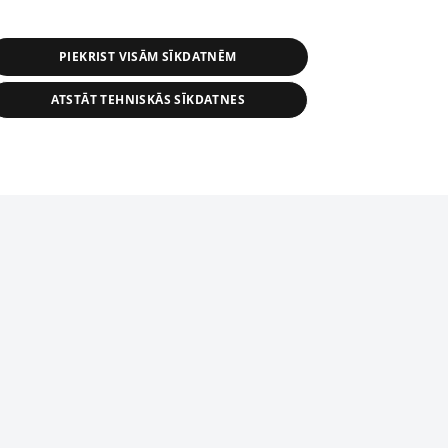
PIEKRIST VISĀM SĪKDATNĒM
ATSTĀT TEHNISKĀS SĪKDATNES
r distribution of 1188 database, its
nformation contained in the database, or
tion in any form is strictly prohibited.
tīmekļa vietne nevarēs pilnvērtīgi darboties un sniegt
 download is prohibited. Reproduction
l published on the website 1188 is
den without the editorial license of 1188
domēnā.