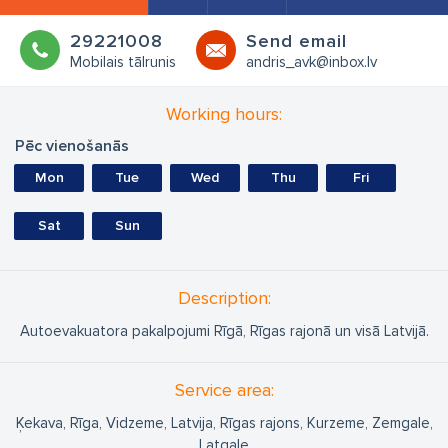
29221008
Send email
Mobilais tālrunis
andris_avk@inbox.lv
Working hours:
Pēc vienošanās
Mon
Tue
Wed
Thu
Fri
Sat
Sun
Description:
Autoevakuatora pakalpojumi Rīgā, Rīgas rajonā un visā Latvijā.
Service area:
Ķekava, Rīga, Vidzeme, Latvija, Rīgas rajons, Kurzeme, Zemgale,
Latgale