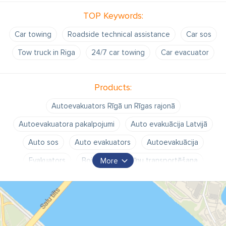
TOP Keywords:
Car towing
Roadside technical assistance
Car sos
Tow truck in Riga
24/7 car towing
Car evacuator
Products:
Autoevakuators Rīgā un Rīgas rajonā
Autoevakuatora pakalpojumi
Auto evakuācija Latvijā
Auto sos
Auto evakuators
Autoevakuācija
Evakuators
Bojātu automašīnu transportēšana
More
Avarējušu automašīnu transportēšana
Automašīnas nogādāšana mājās
Autoevakuators Latvijā