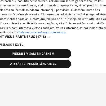
nes darbību., nosūtītu personalizētu reklāmu un satura ģenerēšanai, veiktu
āmas un satura mērījumus, auditorijas datu apkopošanu, kā arī produktu izst
zlabošanu. Zemāk sniedzam informāciju par visām sīkdatnēm, kuras tiek
ntotas mūsu tīmekļa vietnēs. Sīkdatnes var atšķirties atkarībā no apmeklētā
rneta vietnes sadaļas. Lietotājam jebkurā brīdī ir iespēja piekrist, atteikties va
īt savu piekrišanu. Piekrišanas sniegšana, kā arī tās atsaukšana vai mainīša
ecas uz visām interneta vietnes sadaļām. Vairāk informācijas par izmantotaj
atnēm skatīt
sīkdatņu izmantošanas noteikumos.
ĪT VISUS PARTNERUS
(1718) →
PIELĀGOT IZVĒLI
PIEKRIST VISĀM SĪKDATNĒM
ATSTĀT TEHNISKĀS SĪKDATNES
TEHNISKĀS/OBLIGĀTĀS
STATISTIKAS
MĒRĶĒŠANA
FUNKCIONĀLĀS
NEKLASIFICĒTĀS
ehniskās/obligātās
Statistikas
Mērķēšana
Funkcionālās
Neklasificēt