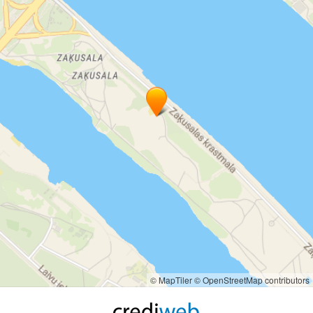
Automašīnas pārvietošana pēc ceļu satiksmes negadījuma
Palīdzība auto transportēšanā
© MapTiler
© OpenStreetMap contributors