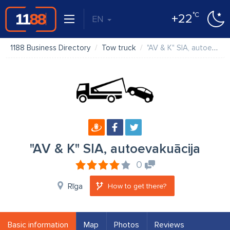
°C
+22
EN
1188 Business Directory
Tow truck
"AV & K" SIA, autoevakuācija
"AV & K" SIA, autoevakuācija
0
Rīga
How to get there?
Basic information
Map
Photos
Reviews