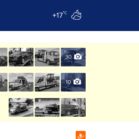
°C
+17
30
10