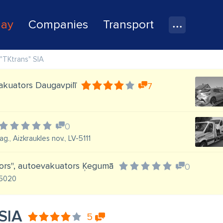
lay
Companies
Transport
"TKtrans" SIA
akuators Daugavpilī
7
0
, Aizkraukles nov., LV-5111
ors'', autoevakuators Ķegumā
0
-5020
 SIA
5