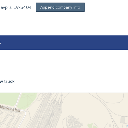
ugavpils, LV-5404
Append company info
s
w truck