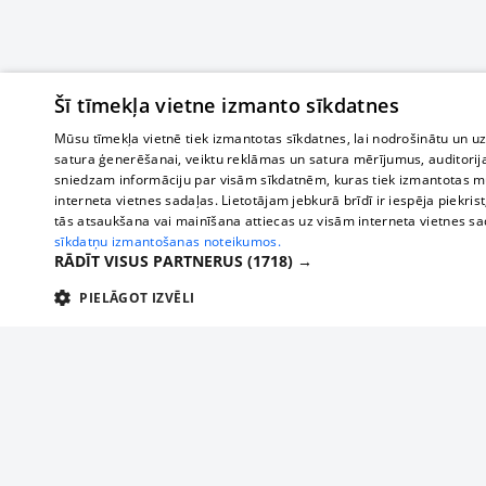
Šī tīmekļa vietne izmanto sīkdatnes
Mūsu tīmekļa vietnē tiek izmantotas sīkdatnes, lai nodrošinātu un u
satura ģenerēšanai, veiktu reklāmas un satura mērījumus, auditorij
sniedzam informāciju par visām sīkdatnēm, kuras tiek izmantotas mū
interneta vietnes sadaļas. Lietotājam jebkurā brīdī ir iespēja piekrist
tās atsaukšana vai mainīšana attiecas uz visām interneta vietnes s
sīkdatņu izmantošanas noteikumos.
RĀDĪT VISUS PARTNERUS
(1718) →
PIELĀGOT IZVĒLI
TEHNISKĀS/OBLIGĀTĀS
STATISTIKAS
M
Tehniskās/
Tehniskās/obligātās sīkdatnes nepieciešamas, lai lietotājs varētu brīvi apm
lietotājam nepieciešamo informāciju.