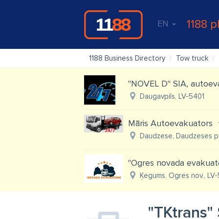
1188 p
EN
1188 Business Directory
Tow truck
"NOVEL D" SIA, autoev
Daugavpils, LV-5401
Māris Autoevakuators
Daudzese, Daudzeses pag.
''Ogres novada evakuat
Ķegums, Ogres nov., LV
"TKtrans"