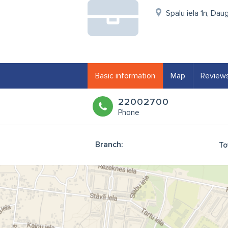
Spaļu iela 1n, Da
Basic information
Map
Review
22002700
Phone
Branch:
To