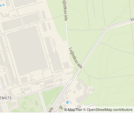
© MapTiler
© OpenStreetMap contributors