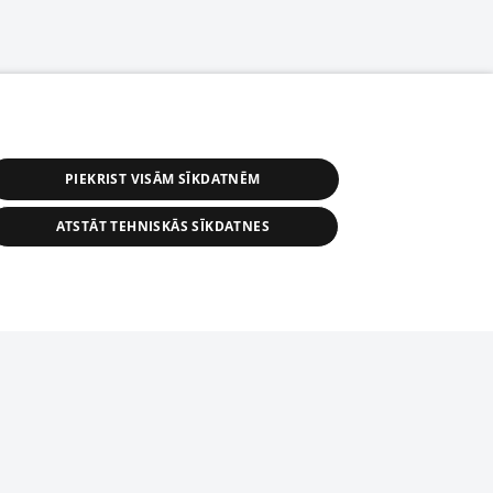
PIEKRIST VISĀM SĪKDATNĒM
ATSTĀT TEHNISKĀS SĪKDATNES
r distribution of 1188 database, its
nformation contained in the database, or
tion in any form is strictly prohibited.
tīmekļa vietne nevarēs pilnvērtīgi darboties un sniegt
 download is prohibited. Reproduction