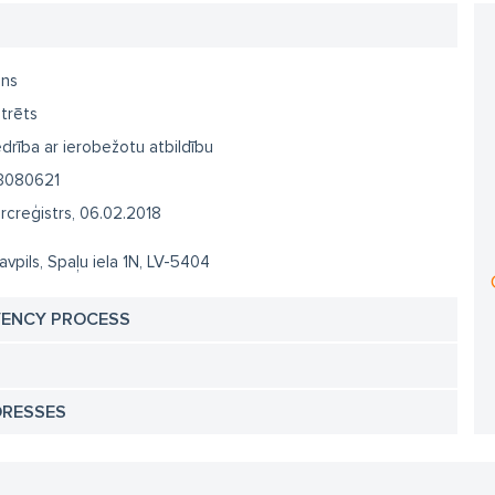
ans
trēts
drība ar ierobežotu atbildību
3080621
creģistrs, 06.02.2018
vpils, Spaļu iela 1N, LV-5404
VENCY PROCESS
DRESSES