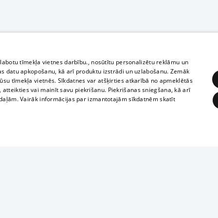
zlabotu tīmekļa vietnes darbību., nosūtītu personalizētu reklāmu un
as datu apkopošanu, kā arī produktu izstrādi un uzlabošanu. Zemāk
su tīmekļa vietnēs. Sīkdatnes var atšķirties atkarībā no apmeklētās
, atteikties vai mainīt savu piekrišanu. Piekrišanas sniegšana, kā arī
adaļām. Vairāk informācijas par izmantotajām sīkdatnēm skatīt
ĒRĶĒŠANA
FUNKCIONĀLĀS
NEKLASIFICĒTĀS
Reproduction, o
obligātās
Statistikas
Mērķēšana
Funkcionālās
Neklasificētās
parts or the i
parts of informa
eklēt un pārlūkot tīmekļa vietni un izmantot tās piedāvātās iespējas. Bez šīm sīkdatnēm 
Also automatic