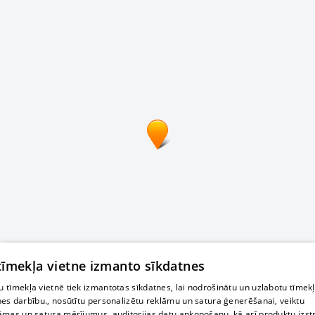
 tīmekļa vietne izmanto sīkdatnes
 tīmekļa vietnē tiek izmantotas sīkdatnes, lai nodrošinātu un uzlabotu tīmek
nes darbību., nosūtītu personalizētu reklāmu un satura ģenerēšanai, veiktu
āmas un satura mērījumus, auditorijas datu apkopošanu, kā arī produktu izst