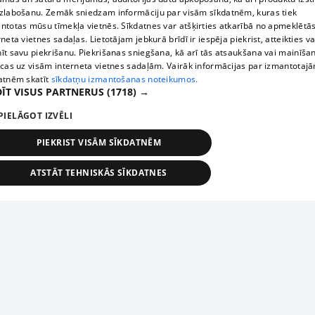
zlabošanu. Zemāk sniedzam informāciju par visām sīkdatnēm, kuras tiek
ntotas mūsu tīmekļa vietnēs. Sīkdatnes var atšķirties atkarībā no apmeklētā
rneta vietnes sadaļas. Lietotājam jebkurā brīdī ir iespēja piekrist, atteikties va
īt savu piekrišanu. Piekrišanas sniegšana, kā arī tās atsaukšana vai mainīša
ecas uz visām interneta vietnes sadaļām. Vairāk informācijas par izmantotaj
atnēm skatīt
sīkdatņu izmantošanas noteikumos.
ĪT VISUS PARTNERUS
(1718) →
PIELĀGOT IZVĒLI
PIEKRIST VISĀM SĪKDATNĒM
ATSTĀT TEHNISKĀS SĪKDATNES
TEHNISKĀS/OBLIGĀTĀS
STATISTIKAS
MĒRĶĒŠANA
FUNKCIONĀLĀS
NEKLASIFICĒTĀS
ehniskās/obligātās
Statistikas
Mērķēšana
Funkcionālās
Neklasificēt