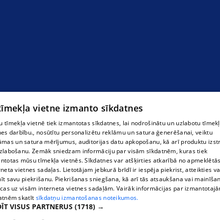
Autoevakuators Liepājā
 tīmekļa vietne izmanto sīkdatnes
 tīmekļa vietnē tiek izmantotas sīkdatnes, lai nodrošinātu un uzlabotu tīmek
nes darbību., nosūtītu personalizētu reklāmu un satura ģenerēšanai, veiktu
āmas un satura mērījumus, auditorijas datu apkopošanu, kā arī produktu izst
zlabošanu. Zemāk sniedzam informāciju par visām sīkdatnēm, kuras tiek
ntotas mūsu tīmekļa vietnēs. Sīkdatnes var atšķirties atkarībā no apmeklētā
rneta vietnes sadaļas. Lietotājam jebkurā brīdī ir iespēja piekrist, atteikties va
īt savu piekrišanu. Piekrišanas sniegšana, kā arī tās atsaukšana vai mainīša
ecas uz visām interneta vietnes sadaļām. Vairāk informācijas par izmantotaj
atnēm skatīt
sīkdatņu izmantošanas noteikumos.
ĪT VISUS PARTNERUS
(1718) →