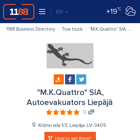
°C
+19
EN
1188 Business Directory
Tow truck
"M.K.Quattro" SIA, Autoevakuators Liepājā
"M.K.Quattro" SIA,
Autoevakuators Liepājā
0
Krūmu iela 1/3, Liepāja, LV-3405
How to get there?