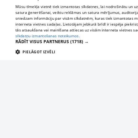
Mūsu tīmekļa vietnē tiek izmantotas sīkdatnes, lai nodrošinātu un u
satura ģenerēšanai, veiktu reklāmas un satura mērījumus, auditorij
sniedzam informāciju par visām sīkdatnēm, kuras tiek izmantotas mū
interneta vietnes sadaļas. Lietotājam jebkurā brīdī ir iespēja piekrist
tās atsaukšana vai mainīšana attiecas uz visām interneta vietnes s
sīkdatņu izmantošanas noteikumos.
RĀDĪT VISUS PARTNERUS
(1718) →
PIELĀGOT IZVĒLI
TEHNISKĀS/OBLIGĀTĀS
STATISTIKAS
M
Tehniskās/
Tehniskās/obligātās sīkdatnes nepieciešamas, lai lietotājs varētu brīvi apm
lietotājam nepieciešamo informāciju.
About us
Compan
Nodrošinātājs
/
Darbības
Advertisement
Buses, t
Nosaukums
Apra
Domēns
ilgums
interna
For business
delfi-adid
delfi.lv
1 gads
Izdev
Bus tick
Tariffs
gdpr
measureadv.com
59
Šis s
Train ti