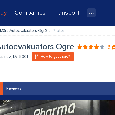
lay
Companies
Transport
Māra Autoevakuators Ogrē
Photos
Autoevakuators Ogrē
8
es nov., LV-5001
How to get there?
Reviews