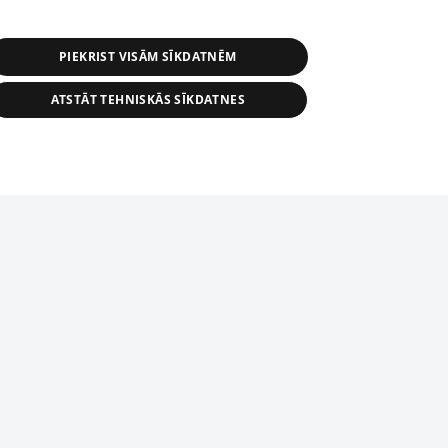
PIEKRIST VISĀM SĪKDATNĒM
ATSTĀT TEHNISKĀS SĪKDATNES
r distribution of 1188 database, its
nformation contained in the database, or
tion in any form is strictly prohibited.
tīmekļa vietne nevarēs pilnvērtīgi darboties un sniegt
 download is prohibited. Reproduction
l published on the website 1188 is
den without the editorial license of 1188
domēnā.