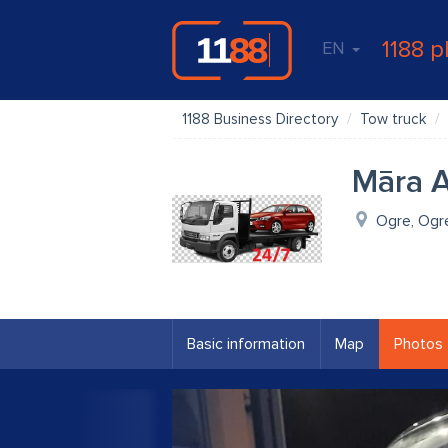
1188 p
EN
1188 Business Directory
Tow truck
Māra 
Ogre, Ogr
Basic information
Map
Photos