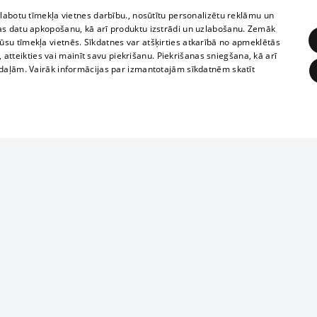
zlabotu tīmekļa vietnes darbību., nosūtītu personalizētu reklāmu un
as datu apkopošanu, kā arī produktu izstrādi un uzlabošanu. Zemāk
su tīmekļa vietnēs. Sīkdatnes var atšķirties atkarībā no apmeklētās
, atteikties vai mainīt savu piekrišanu. Piekrišanas sniegšana, kā arī
adaļām. Vairāk informācijas par izmantotajām sīkdatnēm skatīt
ĒRĶĒŠANA
FUNKCIONĀLĀS
NEKLASIFICĒTĀS
Reproduction, o
obligātās
Statistikas
Mērķēšana
Funkcionālās
Neklasificētās
parts or the i
parts of informa
eklēt un pārlūkot tīmekļa vietni un izmantot tās piedāvātās iespējas. Bez šīm sīkdatnēm 
Also automatic
ies
In the cinemas
of any materia
rains,
TV program
strictly forbid
ksts
tional schedules
website.
Contract rules
ēja norādītais identifikators
ets
360 Ziņas kontakti
īkfails tiek izmantots, lai saglabātu lietotāja piekrišanas statusu sīkdatnēm pašreizējā 
ckets