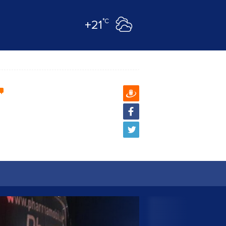
°C
+21