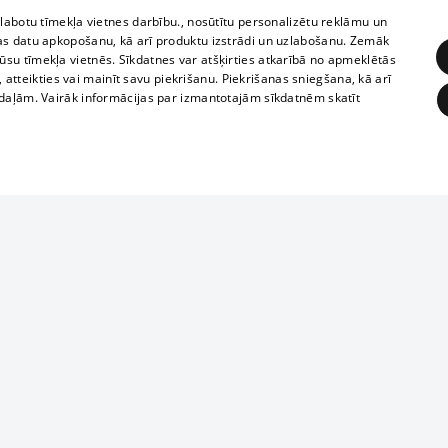
zlabotu tīmekļa vietnes darbību., nosūtītu personalizētu reklāmu un
as datu apkopošanu, kā arī produktu izstrādi un uzlabošanu. Zemāk
su tīmekļa vietnēs. Sīkdatnes var atšķirties atkarībā no apmeklētās
, atteikties vai mainīt savu piekrišanu. Piekrišanas sniegšana, kā arī
adaļām. Vairāk informācijas par izmantotajām sīkdatnēm skatīt
ĒRĶĒŠANA
FUNKCIONĀLĀS
NEKLASIFICĒTĀS
Reproduction, o
obligātās
Statistikas
Mērķēšana
Funkcionālās
Neklasificētās
parts or the i
parts of informa
eklēt un pārlūkot tīmekļa vietni un izmantot tās piedāvātās iespējas. Bez šīm sīkdatnēm 
Also automatic
ies
In the cinemas
of any materia
rains,
TV program
strictly forbid
ksts
tional schedules
website.
Contract rules
ēja norādītais identifikators
ets
360 Ziņas kontakti
īkfails tiek izmantots, lai saglabātu lietotāja piekrišanas statusu sīkdatnēm pašreizējā 
ckets