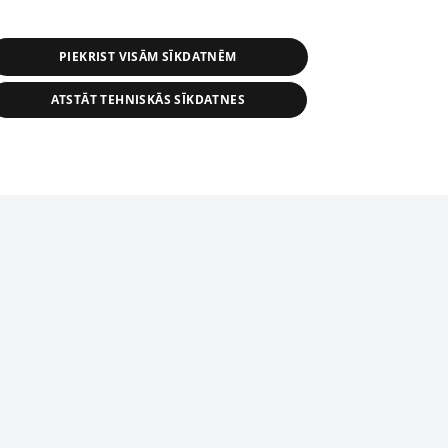
PIEKRIST VISĀM SĪKDATNĒM
ATSTĀT TEHNISKĀS SĪKDATNES
r distribution of 1188 database, its
nformation contained in the database, or
tion in any form is strictly prohibited.
tīmekļa vietne nevarēs pilnvērtīgi darboties un sniegt
 download is prohibited. Reproduction
l published on the website 1188 is
den without the editorial license of 1188
domēnā.