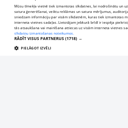
Mūsu tīmekļa vietnē tiek izmantotas sīkdatnes, lai nodrošinātu un u
satura ģenerēšanai, veiktu reklāmas un satura mērījumus, auditorij
sniedzam informāciju par visām sīkdatnēm, kuras tiek izmantotas mū
interneta vietnes sadaļas. Lietotājam jebkurā brīdī ir iespēja piekrist
tās atsaukšana vai mainīšana attiecas uz visām interneta vietnes s
sīkdatņu izmantošanas noteikumos.
RĀDĪT VISUS PARTNERUS
(1718) →
PIELĀGOT IZVĒLI
TEHNISKĀS/OBLIGĀTĀS
STATISTIKAS
M
Tehniskās/
Tehniskās/obligātās sīkdatnes nepieciešamas, lai lietotājs varētu brīvi apm
lietotājam nepieciešamo informāciju.
About us
Compan
Nodrošinātājs
/
Darbības
Advertisement
Buses, t
Nosaukums
Apra
Domēns
ilgums
interna
For business
delfi-adid
delfi.lv
1 gads
Izdev
Bus tick
Tariffs
gdpr
measureadv.com
59
Šis s
Train ti