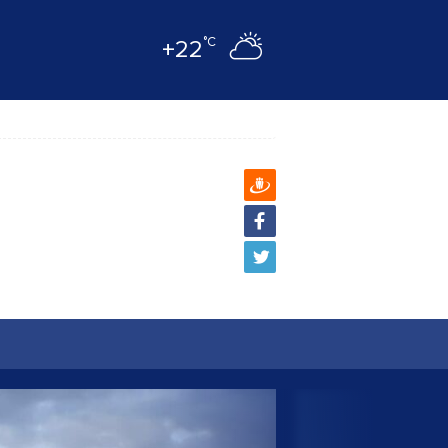
°C
+22