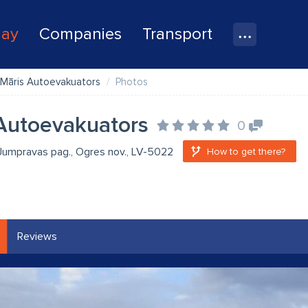
lay
Companies
Transport
Māris Autoevakuators
Photos
Autoevakuators
0
Jumpravas pag., Ogres nov., LV-5022
How to get there?
Reviews