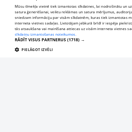
Mūsu tīmekļa vietnē tiek izmantotas sīkdatnes, lai nodrošinātu un u
satura ģenerēšanai, veiktu reklāmas un satura mērījumus, auditorij
sniedzam informāciju par visām sīkdatnēm, kuras tiek izmantotas mū
interneta vietnes sadaļas. Lietotājam jebkurā brīdī ir iespēja piekrist
tās atsaukšana vai mainīšana attiecas uz visām interneta vietnes s
sīkdatņu izmantošanas noteikumos.
RĀDĪT VISUS PARTNERUS
(1718) →
PIELĀGOT IZVĒLI
TEHNISKĀS/OBLIGĀTĀS
STATISTIKAS
M
Tehniskās/
Tehniskās/obligātās sīkdatnes nepieciešamas, lai lietotājs varētu brīvi apm
lietotājam nepieciešamo informāciju.
About us
Compan
Nodrošinātājs
/
Darbības
Advertisement
Buses, t
Nosaukums
Apra
Domēns
ilgums
interna
For business
delfi-adid
delfi.lv
1 gads
Izdev
Bus tick
Tariffs
gdpr
measureadv.com
59
Šis s
Train ti