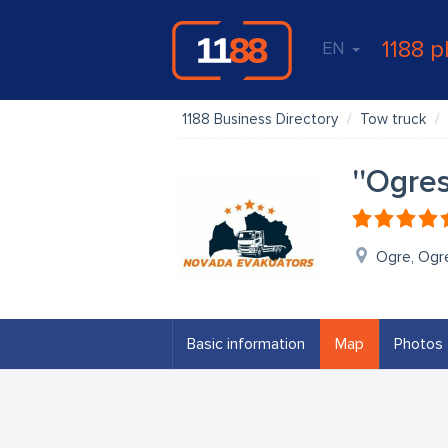
1188 p
EN
1188 Business Directory
Tow truck
''Ogre
Ogre, Ogr
Basic information
Map
Photos