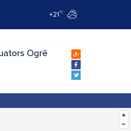
°C
+21
kuators Ogrē