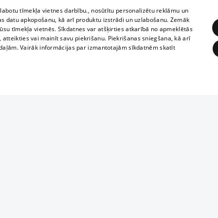
zlabotu tīmekļa vietnes darbību., nosūtītu personalizētu reklāmu un
as datu apkopošanu, kā arī produktu izstrādi un uzlabošanu. Zemāk
su tīmekļa vietnēs. Sīkdatnes var atšķirties atkarībā no apmeklētās
, atteikties vai mainīt savu piekrišanu. Piekrišanas sniegšana, kā arī
adaļām. Vairāk informācijas par izmantotajām sīkdatnēm skatīt
ĒRĶĒŠANA
FUNKCIONĀLĀS
NEKLASIFICĒTĀS
Reproduction, o
obligātās
Statistikas
Mērķēšana
Funkcionālās
Neklasificētās
parts or the i
parts of informa
eklēt un pārlūkot tīmekļa vietni un izmantot tās piedāvātās iespējas. Bez šīm sīkdatnēm 
Also automatic
ies
In the cinemas
of any materia
rains,
TV program
strictly forbid
ksts
tional schedules
website.
Contract rules
ēja norādītais identifikators
ets
360 Ziņas kontakti
īkfails tiek izmantots, lai saglabātu lietotāja piekrišanas statusu sīkdatnēm pašreizējā 
ckets