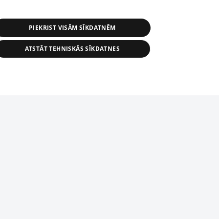
PIEKRIST VISĀM SĪKDATNĒM
ATSTĀT TEHNISKĀS SĪKDATNES
r distribution of 1188 database, its
nformation contained in the database, or
tion in any form is strictly prohibited.
tīmekļa vietne nevarēs pilnvērtīgi darboties un sniegt
 download is prohibited. Reproduction
l published on the website 1188 is
den without the editorial license of 1188
domēnā.