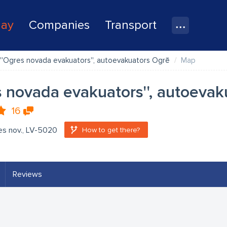
lay
Companies
Transport
''Ogres novada evakuators'', autoevakuators Ogrē
Map
s novada evakuators'', autoeva
16
es nov., LV-5020
How to get there?
Reviews