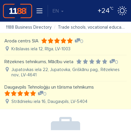
°C
+24
EN
1188 Business Directory
Trade schools, vocational education
Aroda centrs SIA
0
Krāslavas iela 12, Rīga, LV-1003
Rēzeknes tehnikums, Mācību vieta
0
Jupatovkas iela 22, Jupatovka, Griškānu pag., Rēzeknes
nov., LV-4641
Daugavpils Tehnoloģiju un tūrisma tehnikums
0
Strādnieku iela 16, Daugavpils, LV-5404