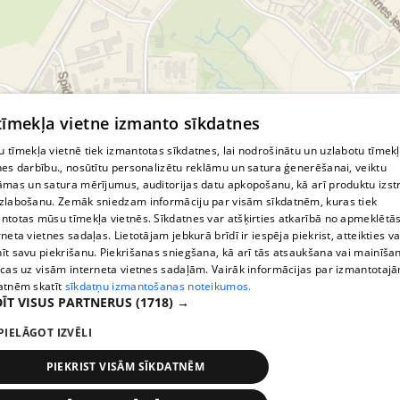
© MapTiler
© OpenStreetMap contributors
 tīmekļa vietne izmanto sīkdatnes
 tīmekļa vietnē tiek izmantotas sīkdatnes, lai nodrošinātu un uzlabotu tīmek
nes darbību., nosūtītu personalizētu reklāmu un satura ģenerēšanai, veiktu
āmas un satura mērījumus, auditorijas datu apkopošanu, kā arī produktu izst
zlabošanu. Zemāk sniedzam informāciju par visām sīkdatnēm, kuras tiek
ntotas mūsu tīmekļa vietnēs. Sīkdatnes var atšķirties atkarībā no apmeklētā
rneta vietnes sadaļas. Lietotājam jebkurā brīdī ir iespēja piekrist, atteikties va
īt savu piekrišanu. Piekrišanas sniegšana, kā arī tās atsaukšana vai mainīša
ecas uz visām interneta vietnes sadaļām. Vairāk informācijas par izmantotaj
atnēm skatīt
sīkdatņu izmantošanas noteikumos.
ĪT VISUS PARTNERUS
(1718) →
PIELĀGOT IZVĒLI
PIEKRIST VISĀM SĪKDATNĒM