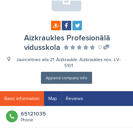
Aizkraukles Profesionālā
vidusskola
0
Jaunceltnes iela 21, Aizkraukle, Aizkraukles nov., LV-
5101
Append company info
Basic information
Map
Reviews
65121035
Phone