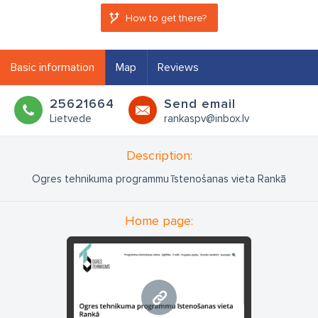
How to get there?
Basic information
Map
Reviews
25621664
Send email
Lietvede
rankaspv@inbox.lv
Description:
Ogres tehnikuma programmu īstenošanas vieta Rankā
Home page:
ovt.lv