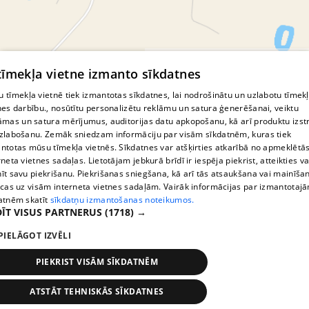
© MapTiler
© OpenStreetMap contributors
 tīmekļa vietne izmanto sīkdatnes
 tīmekļa vietnē tiek izmantotas sīkdatnes, lai nodrošinātu un uzlabotu tīmek
nes darbību., nosūtītu personalizētu reklāmu un satura ģenerēšanai, veiktu
āmas un satura mērījumus, auditorijas datu apkopošanu, kā arī produktu izst
zlabošanu. Zemāk sniedzam informāciju par visām sīkdatnēm, kuras tiek
ntotas mūsu tīmekļa vietnēs. Sīkdatnes var atšķirties atkarībā no apmeklētā
rneta vietnes sadaļas. Lietotājam jebkurā brīdī ir iespēja piekrist, atteikties va
īt savu piekrišanu. Piekrišanas sniegšana, kā arī tās atsaukšana vai mainīša
ecas uz visām interneta vietnes sadaļām. Vairāk informācijas par izmantotaj
atnēm skatīt
sīkdatņu izmantošanas noteikumos.
ĪT VISUS PARTNERUS
(1718) →
PIELĀGOT IZVĒLI
PIEKRIST VISĀM SĪKDATNĒM
ATSTĀT TEHNISKĀS SĪKDATNES