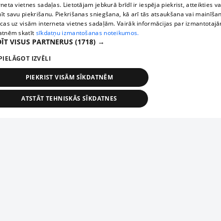
rneta vietnes sadaļas. Lietotājam jebkurā brīdī ir iespēja piekrist, atteikties va
īt savu piekrišanu. Piekrišanas sniegšana, kā arī tās atsaukšana vai mainīša
ecas uz visām interneta vietnes sadaļām. Vairāk informācijas par izmantotaj
atnēm skatīt
sīkdatņu izmantošanas noteikumos.
ĪT VISUS PARTNERUS
(1718) →
PIELĀGOT IZVĒLI
PIEKRIST VISĀM SĪKDATNĒM
ATSTĀT TEHNISKĀS SĪKDATNES
TEHNISKĀS/OBLIGĀTĀS
STATISTIKAS
MĒRĶĒŠANA
FUNKCIONĀLĀS
NEKLASIFICĒTĀS
ehniskās/obligātās
Statistikas
Mērķēšana
Funkcionālās
Neklasificēt
niskās/obligātās sīkdatnes nepieciešamas, lai lietotājs varētu brīvi apmeklēt un pārlūk
Add your company
ekļa vietni un izmantot tās piedāvātās iespējas. Bez šīm sīkdatnēm tīmekļa vietne neva
nvērtīgi darboties un sniegt lietotājam nepieciešamo informāciju.