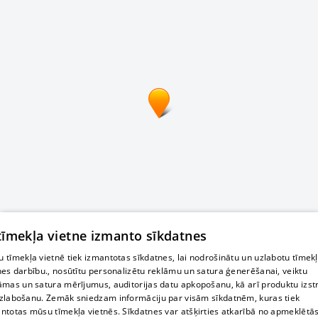
 tīmekļa vietne izmanto sīkdatnes
 tīmekļa vietnē tiek izmantotas sīkdatnes, lai nodrošinātu un uzlabotu tīmek
nes darbību., nosūtītu personalizētu reklāmu un satura ģenerēšanai, veiktu
āmas un satura mērījumus, auditorijas datu apkopošanu, kā arī produktu izst
zlabošanu. Zemāk sniedzam informāciju par visām sīkdatnēm, kuras tiek
ntotas mūsu tīmekļa vietnēs. Sīkdatnes var atšķirties atkarībā no apmeklētā