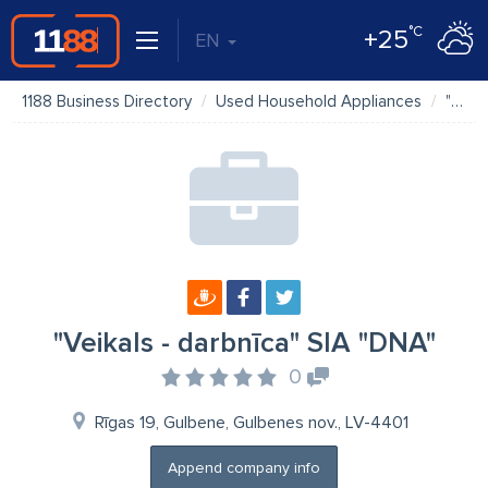
°C
+25
EN
1188 Business Directory
Used Household Appliances
"Veikals - darbnīca" SIA "DNA"
"Veikals - darbnīca" SIA "DNA"
0
Rīgas 19, Gulbene, Gulbenes nov., LV-4401
Append company info