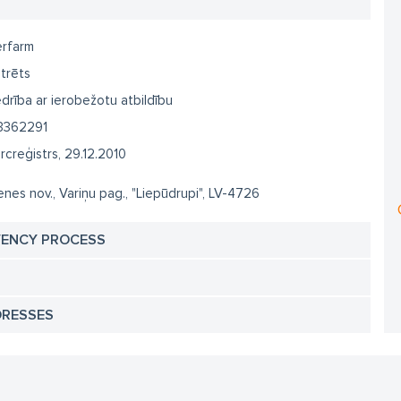
rfarm
trēts
drība ar ierobežotu atbildību
3362291
creģistrs, 29.12.2010
enes nov., Variņu pag., "Liepūdrupi", LV-4726
VENCY PROCESS
DRESSES