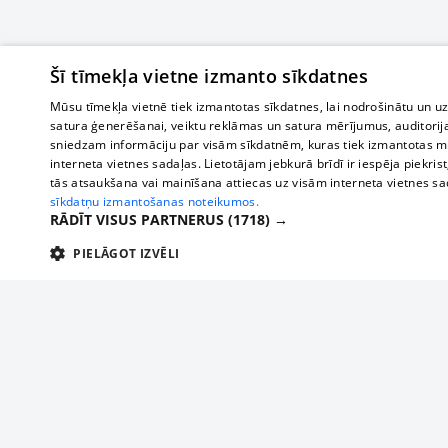
Šī tīmekļa vietne izmanto sīkdatnes
Mūsu tīmekļa vietnē tiek izmantotas sīkdatnes, lai nodrošinātu un u
satura ģenerēšanai, veiktu reklāmas un satura mērījumus, auditorij
sniedzam informāciju par visām sīkdatnēm, kuras tiek izmantotas mū
interneta vietnes sadaļas. Lietotājam jebkurā brīdī ir iespēja piekrist
tās atsaukšana vai mainīšana attiecas uz visām interneta vietnes s
sīkdatņu izmantošanas noteikumos.
RĀDĪT VISUS PARTNERUS
(1718) →
PIELĀGOT IZVĒLI
TEHNISKĀS/OBLIGĀTĀS
STATISTIKAS
M
Tehniskās/
Tehniskās/obligātās sīkdatnes nepieciešamas, lai lietotājs varētu brīvi apm
lietotājam nepieciešamo informāciju.
About us
Compan