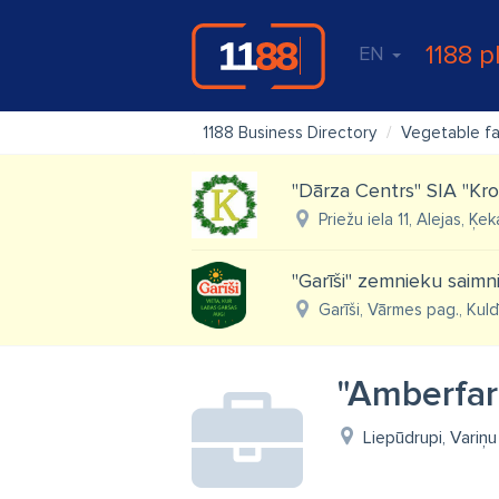
1188 p
EN
1188 Business Directory
Vegetable far
"Dārza Centrs" SIA "Kron
Priežu iela 11, Alejas, Ķe
"Garīši" zemnieku saimn
Garīši, Vārmes pag., Kul
"Amberfar
Liepūdrupi, Variņ