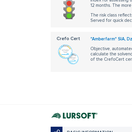
Index for assessing t
12 months. The more 
The risk class reflect
Served for quick dec
Crefo Cert
"Amberfarm" SIA, D
Objective, automated
calculate the solvenc
of the CrefoCert cert