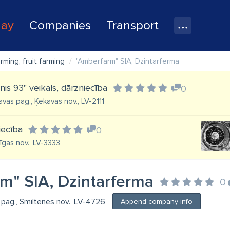
lay
Companies
Transport
ming, fruit farming
"Amberfarm" SIA, Dzintarferma
is 93" veikals, dārzniecība
0
kavas pag., Ķekavas nov., LV-2111
iecība
0
dīgas nov., LV-3333
m" SIA, Dzintarferma
0
u pag., Smiltenes nov., LV-4726
Append company info