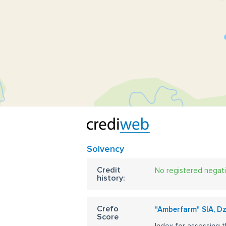
Solvency
Credit
No registered negat
history:
Crefo
"Amberfarm" SIA, D
Score