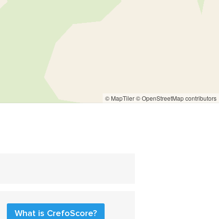
© MapTiler
© OpenStreetMap contributors
What is CrefoScore?