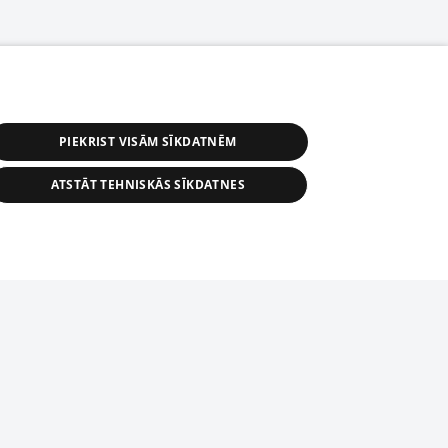
PIEKRIST VISĀM SĪKDATNĒM
ATSTĀT TEHNISKĀS SĪKDATNES
r distribution of 1188 database, its
nformation contained in the database, or
tion in any form is strictly prohibited.
tīmekļa vietne nevarēs pilnvērtīgi darboties un sniegt
 download is prohibited. Reproduction
l published on the website 1188 is