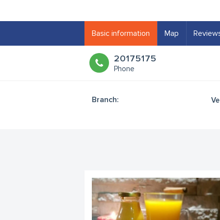
Basic information
Map
Review
20175175
Phone
Branch:
Ve