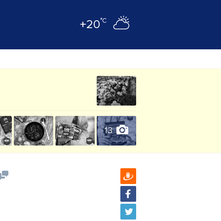
°C
+20
13