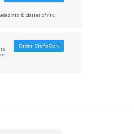
ided into 10 classes of risk.
Order CrefoCert
 to
ards