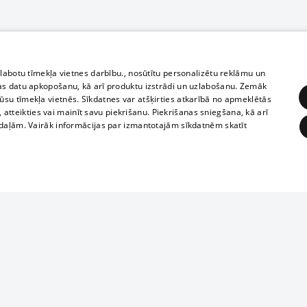
zlabotu tīmekļa vietnes darbību., nosūtītu personalizētu reklāmu un
as datu apkopošanu, kā arī produktu izstrādi un uzlabošanu. Zemāk
su tīmekļa vietnēs. Sīkdatnes var atšķirties atkarībā no apmeklētās
, atteikties vai mainīt savu piekrišanu. Piekrišanas sniegšana, kā arī
adaļām. Vairāk informācijas par izmantotajām sīkdatnēm skatīt
ĒRĶĒŠANA
FUNKCIONĀLĀS
NEKLASIFICĒTĀS
Reproduction, o
obligātās
Statistikas
Mērķēšana
Funkcionālās
Neklasificētās
parts or the i
parts of informa
eklēt un pārlūkot tīmekļa vietni un izmantot tās piedāvātās iespējas. Bez šīm sīkdatnēm 
Also automatic
ies
In the cinemas
of any materia