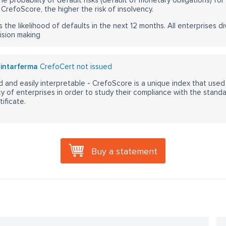
he probability of default risks (default of monetary obligations) for
CrefoScore, the higher the risk of insolvency.
s the likelihood of defaults in the next 12 months. All enterprises div
ision making
zintarferma
CrefoCert not issued
 and easily interpretable - CrefoScore is a unique index that used
y of enterprises in order to study their compliance with the stand
ificate.
Buy a statement