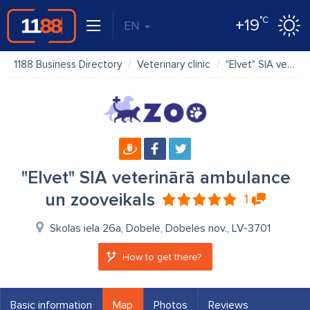
°C
+19
EN
1188 Business Directory
Veterinary clinic
"Elvet" SIA veterinārā ambulance un zooveikals
"Elvet" SIA veterinārā ambulance
un zooveikals
1
Skolas iela 26a, Dobele, Dobeles nov., LV-3701
How to get there?
Basic information
Map
Photos
Reviews