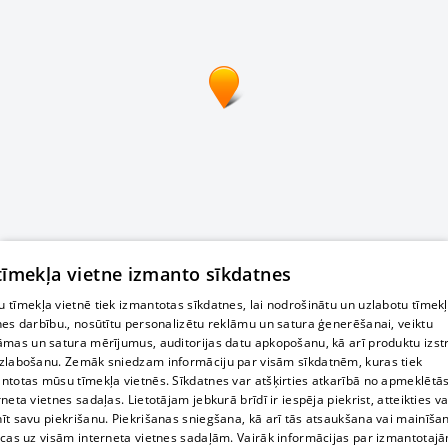
 tīmekļa vietne izmanto sīkdatnes
 tīmekļa vietnē tiek izmantotas sīkdatnes, lai nodrošinātu un uzlabotu tīmek
nes darbību., nosūtītu personalizētu reklāmu un satura ģenerēšanai, veiktu
āmas un satura mērījumus, auditorijas datu apkopošanu, kā arī produktu izst
zlabošanu. Zemāk sniedzam informāciju par visām sīkdatnēm, kuras tiek
ntotas mūsu tīmekļa vietnēs. Sīkdatnes var atšķirties atkarībā no apmeklētā
rneta vietnes sadaļas. Lietotājam jebkurā brīdī ir iespēja piekrist, atteikties va
īt savu piekrišanu. Piekrišanas sniegšana, kā arī tās atsaukšana vai mainīša
ecas uz visām interneta vietnes sadaļām. Vairāk informācijas par izmantotaj