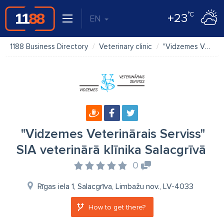
°C
+23
EN
1188 Business Directory
Veterinary clinic
"Vidzemes Veterinārais Serviss" SIA veterinārā klīnika Salacgrīvā
"Vidzemes Veterinārais Serviss"
SIA veterinārā klīnika Salacgrīvā
0
Rīgas iela 1, Salacgrīva, Limbažu nov., LV-4033
How to get there?