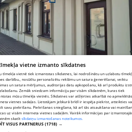
 tīmekļa vietne izmanto sīkdatnes
 tīmekļa vietnē tiek izmantotas sīkdatnes, lai nodrošinātu un uzlabotu tīmek
Veterinārija Salacgrīvā
nes darbību., nosūtītu personalizētu reklāmu un satura ģenerēšanai, veiktu
āmas un satura mērījumus, auditorijas datu apkopošanu, kā arī produktu izst
zlabošanu. Zemāk sniedzam informāciju par visām sīkdatnēm, kuras tiek
ntotas mūsu tīmekļa vietnēs. Sīkdatnes var atšķirties atkarībā no apmeklētā
rneta vietnes sadaļas. Lietotājam jebkurā brīdī ir iespēja piekrist, atteikties va
īt savu piekrišanu. Piekrišanas sniegšana, kā arī tās atsaukšana vai mainīša
ecas uz visām interneta vietnes sadaļām. Vairāk informācijas par izmantotaj
atnēm skatīt
sīkdatņu izmantošanas noteikumos.
ĪT VISUS PARTNERUS
(1718) →