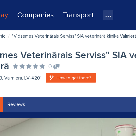
lay
Companies
Transport
nic
"Vidzemes Veterinārais Serviss" SIA veterinārā klīnika Valmier
mes Veterinārais Serviss" SIA ve
rā
0
 3, Valmiera, LV-4201
How to get there?
Reviews