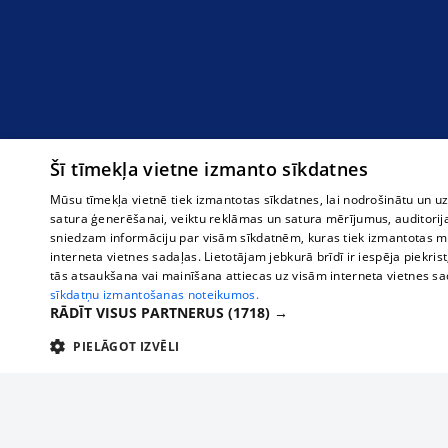
Šī tīmekļa vietne izmanto sīkdatnes
Mūsu tīmekļa vietnē tiek izmantotas sīkdatnes, lai nodrošinātu un u
satura ģenerēšanai, veiktu reklāmas un satura mērījumus, auditorij
sniedzam informāciju par visām sīkdatnēm, kuras tiek izmantotas mū
interneta vietnes sadaļas. Lietotājam jebkurā brīdī ir iespēja piekrist
tās atsaukšana vai mainīšana attiecas uz visām interneta vietnes s
sīkdatņu izmantošanas noteikumos.
RĀDĪT VISUS PARTNERUS
(1718) →
PIELĀGOT IZVĒLI
TEHNISKĀS/OBLIGĀTĀS
STATISTIKAS
M