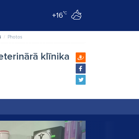
°C
+16
ā
Photos
terinārā klīnika