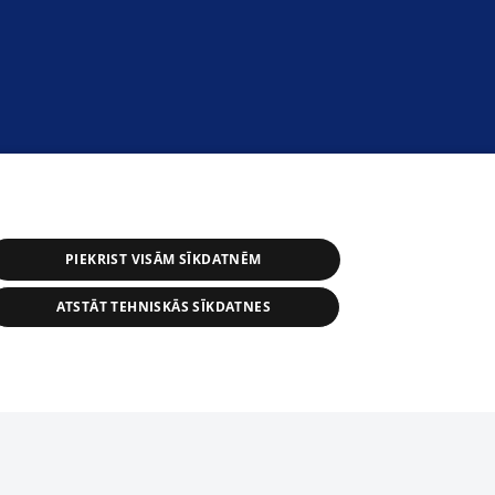
PIEKRIST VISĀM SĪKDATNĒM
ATSTĀT TEHNISKĀS SĪKDATNES