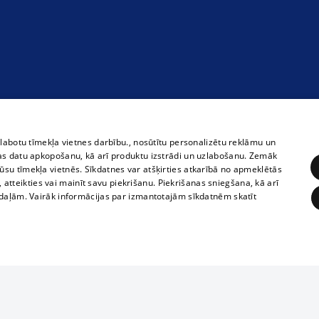
zlabotu tīmekļa vietnes darbību., nosūtītu personalizētu reklāmu un
as datu apkopošanu, kā arī produktu izstrādi un uzlabošanu. Zemāk
su tīmekļa vietnēs. Sīkdatnes var atšķirties atkarībā no apmeklētās
, atteikties vai mainīt savu piekrišanu. Piekrišanas sniegšana, kā arī
adaļām. Vairāk informācijas par izmantotajām sīkdatnēm skatīt
ĒRĶĒŠANA
FUNKCIONĀLĀS
NEKLASIFICĒTĀS