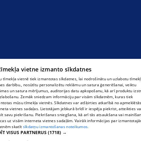
 tīmekļa vietne izmanto sīkdatnes
 tīmekļa vietnē tiek izmantotas sīkdatnes, lai nodrošinātu un uzlabotu tīmek
nes darbību., nosūtītu personalizētu reklāmu un satura ģenerēšanai, veiktu
āmas un satura mērījumus, auditorijas datu apkopošanu, kā arī produktu izst
zlabošanu. Zemāk sniedzam informāciju par visām sīkdatnēm, kuras tiek
ntotas mūsu tīmekļa vietnēs. Sīkdatnes var atšķirties atkarībā no apmeklētā
rneta vietnes sadaļas. Lietotājam jebkurā brīdī ir iespēja piekrist, atteikties va
īt savu piekrišanu. Piekrišanas sniegšana, kā arī tās atsaukšana vai mainīša
ecas uz visām interneta vietnes sadaļām. Vairāk informācijas par izmantotaj
atnēm skatīt
sīkdatņu izmantošanas noteikumos.
ĪT VISUS PARTNERUS
(1718) →