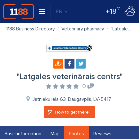
°C
+18
EN
1188 Business Directory
Veterinary pharmacy
"Latgales veterinārais centrs"
"Latgales veterinārais centrs"
0
Jātnieku iela 63, Daugavpils, LV-5417
How to get there?
Basic information
Map
Photos
Reviews