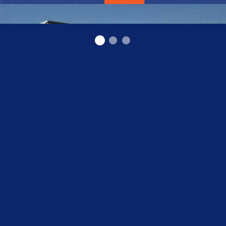
Veterinārā aptieka Daugavpilī