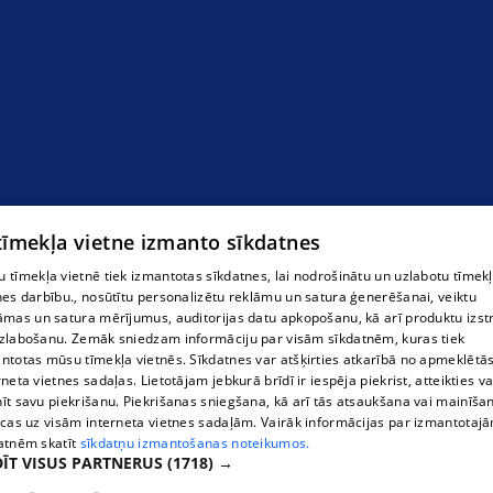
Mika Veterinārā aptieka
 tīmekļa vietne izmanto sīkdatnes
 tīmekļa vietnē tiek izmantotas sīkdatnes, lai nodrošinātu un uzlabotu tīmek
nes darbību., nosūtītu personalizētu reklāmu un satura ģenerēšanai, veiktu
āmas un satura mērījumus, auditorijas datu apkopošanu, kā arī produktu izst
zlabošanu. Zemāk sniedzam informāciju par visām sīkdatnēm, kuras tiek
ntotas mūsu tīmekļa vietnēs. Sīkdatnes var atšķirties atkarībā no apmeklētā
rneta vietnes sadaļas. Lietotājam jebkurā brīdī ir iespēja piekrist, atteikties va
īt savu piekrišanu. Piekrišanas sniegšana, kā arī tās atsaukšana vai mainīša
ecas uz visām interneta vietnes sadaļām. Vairāk informācijas par izmantotaj
atnēm skatīt
sīkdatņu izmantošanas noteikumos.
ĪT VISUS PARTNERUS
(1718) →