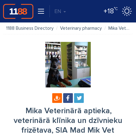
°C
+18
EN
1188 Business Directory
Veterinary pharmacy
Mika Veterinārā aptieka, veterinārā klīnika un dzīvnieku frizētava, SIA Mad Mik Vet
Mika Veterinārā aptieka,
veterinārā klīnika un dzīvnieku
frizētava, SIA Mad Mik Vet