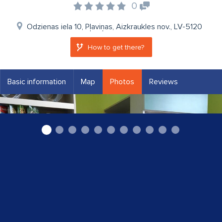
0
Odzienas iela 10, Pļaviņas, Aizkraukles nov., LV-5120
How to get there?
Basic information
Map
Photos
Reviews