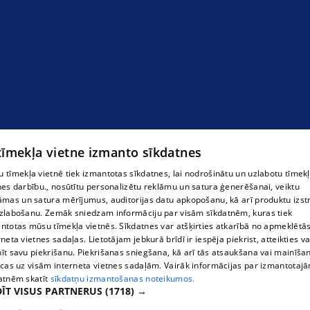
 tīmekļa vietne izmanto sīkdatnes
 tīmekļa vietnē tiek izmantotas sīkdatnes, lai nodrošinātu un uzlabotu tīmek
nes darbību., nosūtītu personalizētu reklāmu un satura ģenerēšanai, veiktu
āmas un satura mērījumus, auditorijas datu apkopošanu, kā arī produktu izst
zlabošanu. Zemāk sniedzam informāciju par visām sīkdatnēm, kuras tiek
ntotas mūsu tīmekļa vietnēs. Sīkdatnes var atšķirties atkarībā no apmeklētā
rneta vietnes sadaļas. Lietotājam jebkurā brīdī ir iespēja piekrist, atteikties va
īt savu piekrišanu. Piekrišanas sniegšana, kā arī tās atsaukšana vai mainīša
ecas uz visām interneta vietnes sadaļām. Vairāk informācijas par izmantotaj
atnēm skatīt
sīkdatņu izmantošanas noteikumos.
ĪT VISUS PARTNERUS
(1718) →