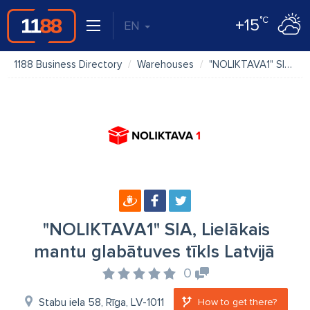
°C
+15
EN
1188 Business Directory
Warehouses
"NOLIKTAVA1" SIA, Lielākais mantu glabātuves tīkls Latvijā
"NOLIKTAVA1" SIA, Lielākais
mantu glabātuves tīkls Latvijā
0
Stabu iela 58, Rīga, LV-1011
How to get there?