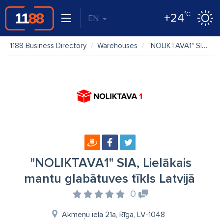
°C
+24
EN
1188 Business Directory
Warehouses
"NOLIKTAVA1" SIA, Lielākais mantu glabātuves tīkls Latvijā
"NOLIKTAVA1" SIA, Lielākais
mantu glabātuves tīkls Latvijā
0
Akmeņu iela 21a, Rīga, LV-1048