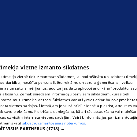
noliktava1
 tīmekļa vietne izmanto sīkdatnes
 tīmekļa vietnē tiek izmantotas sīkdatnes, lai nodrošinātu un uzlabotu tīmek
nes darbību., nosūtītu personalizētu reklāmu un satura ģenerēšanai, veiktu
āmas un satura mērījumus, auditorijas datu apkopošanu, kā arī produktu izst
zlabošanu. Zemāk sniedzam informāciju par visām sīkdatnēm, kuras tiek
ntotas mūsu tīmekļa vietnēs. Sīkdatnes var atšķirties atkarībā no apmeklētā
rneta vietnes sadaļas. Lietotājam jebkurā brīdī ir iespēja piekrist, atteikties va
īt savu piekrišanu. Piekrišanas sniegšana, kā arī tās atsaukšana vai mainīša
ecas uz visām interneta vietnes sadaļām. Vairāk informācijas par izmantotaj
atnēm skatīt
sīkdatņu izmantošanas noteikumos.
ĪT VISUS PARTNERUS
(1718) →