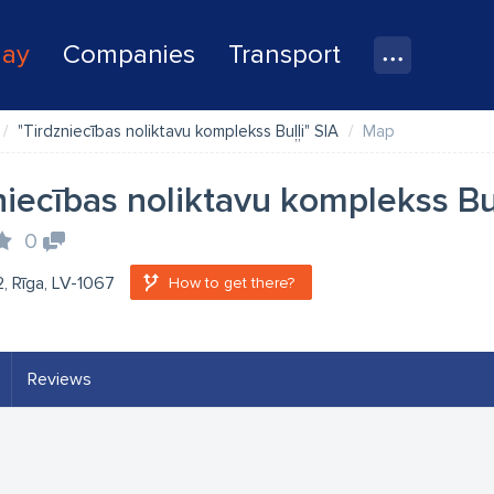
lay
Companies
Transport
"Tirdzniecības noliktavu komplekss Buļļi" SIA
Map
niecības noliktavu komplekss Buļ
0
2, Rīga, LV-1067
How to get there?
Reviews