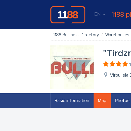
1188 p
EN
1188 Business Directory
Warehouses
"Tirdz
Virbu iela 
Basic information
Map
Photos