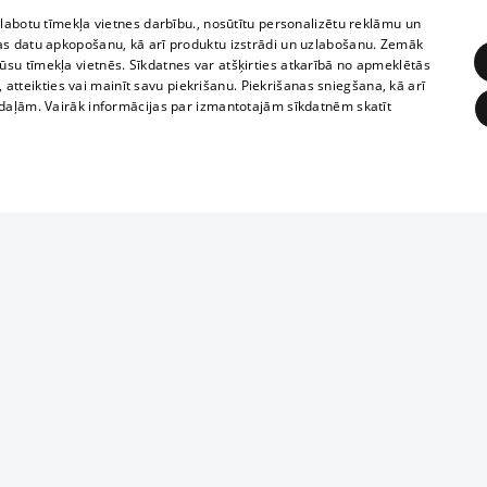
zlabotu tīmekļa vietnes darbību., nosūtītu personalizētu reklāmu un
as datu apkopošanu, kā arī produktu izstrādi un uzlabošanu. Zemāk
su tīmekļa vietnēs. Sīkdatnes var atšķirties atkarībā no apmeklētās
, atteikties vai mainīt savu piekrišanu. Piekrišanas sniegšana, kā arī
adaļām. Vairāk informācijas par izmantotajām sīkdatnēm skatīt
ĒRĶĒŠANA
FUNKCIONĀLĀS
NEKLASIFICĒTĀS
Reproduction, o
obligātās
Statistikas
Mērķēšana
Funkcionālās
Neklasificētās
parts or the i
parts of informa
eklēt un pārlūkot tīmekļa vietni un izmantot tās piedāvātās iespējas. Bez šīm sīkdatnēm 
Also automatic
ies
In the cinemas
of any materia
rains,
TV program
strictly forbid
ksts
tional schedules
website.
Contract rules
ēja norādītais identifikators
ets
360 Ziņas kontakti
īkfails tiek izmantots, lai saglabātu lietotāja piekrišanas statusu sīkdatnēm pašreizējā 
ckets