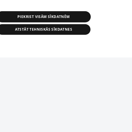
PIEKRIST VISĀM SĪKDATNĒM
ATSTĀT TEHNISKĀS SĪKDATNES
r distribution of 1188 database, its
nformation contained in the database, or
tion in any form is strictly prohibited.
tīmekļa vietne nevarēs pilnvērtīgi darboties un sniegt
 download is prohibited. Reproduction
l published on the website 1188 is
den without the editorial license of 1188
domēnā.