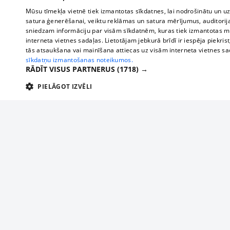
Mūsu tīmekļa vietnē tiek izmantotas sīkdatnes, lai nodrošinātu un u
satura ģenerēšanai, veiktu reklāmas un satura mērījumus, auditorij
sniedzam informāciju par visām sīkdatnēm, kuras tiek izmantotas mū
interneta vietnes sadaļas. Lietotājam jebkurā brīdī ir iespēja piekrist
tās atsaukšana vai mainīšana attiecas uz visām interneta vietnes s
sīkdatņu izmantošanas noteikumos.
RĀDĪT VISUS PARTNERUS
(1718) →
PIELĀGOT IZVĒLI
TEHNISKĀS/OBLIGĀTĀS
STATISTIKAS
M
Tehniskās/
Tehniskās/obligātās sīkdatnes nepieciešamas, lai lietotājs varētu brīvi apm
lietotājam nepieciešamo informāciju.
About us
Compan
Nodrošinātājs
/
Darbības
Advertisement
Buses, t
Nosaukums
Apra
Domēns
ilgums
interna
For business
delfi-adid
delfi.lv
1 gads
Izdev
Bus tick
Tariffs
gdpr
measureadv.com
59
Šis s
Train ti