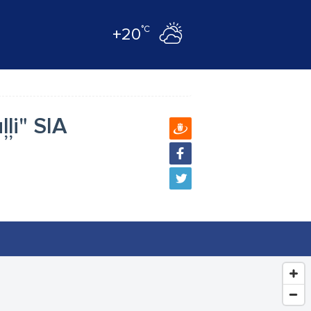
°C
+20
ļi" SIA