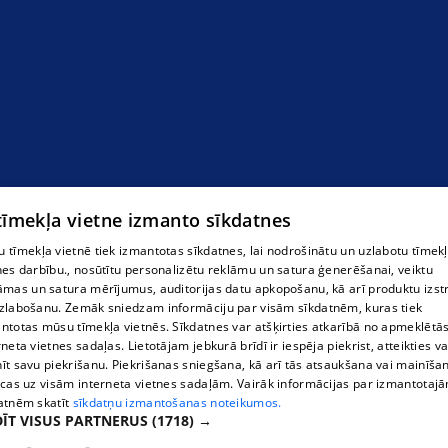
 tīmekļa vietne izmanto sīkdatnes
 tīmekļa vietnē tiek izmantotas sīkdatnes, lai nodrošinātu un uzlabotu tīmek
nes darbību., nosūtītu personalizētu reklāmu un satura ģenerēšanai, veiktu
āmas un satura mērījumus, auditorijas datu apkopošanu, kā arī produktu izst
zlabošanu. Zemāk sniedzam informāciju par visām sīkdatnēm, kuras tiek
ntotas mūsu tīmekļa vietnēs. Sīkdatnes var atšķirties atkarībā no apmeklētā
rneta vietnes sadaļas. Lietotājam jebkurā brīdī ir iespēja piekrist, atteikties va
īt savu piekrišanu. Piekrišanas sniegšana, kā arī tās atsaukšana vai mainīša
ecas uz visām interneta vietnes sadaļām. Vairāk informācijas par izmantotaj
atnēm skatīt
sīkdatņu izmantošanas noteikumos.
ĪT VISUS PARTNERUS
(1718) →