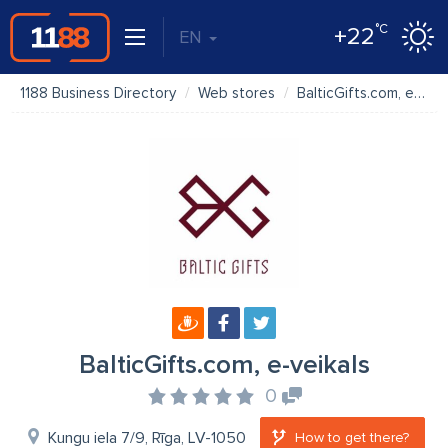
°C
+22
EN
1188 Business Directory
Web stores
BalticGifts.com, e-veikals
BalticGifts.com, e-veikals
0
Kungu iela 7/9, Rīga, LV-1050
How to get there?