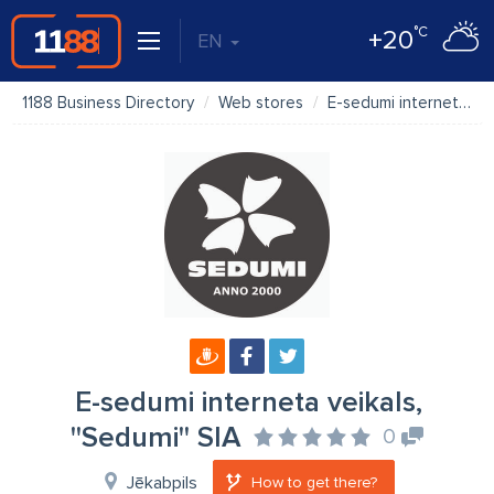
°C
+20
EN
1188 Business Directory
Web stores
E-sedumi interneta veikals, ''Sedumi'' SIA
E-sedumi interneta veikals,
''Sedumi'' SIA
0
Jēkabpils
How to get there?