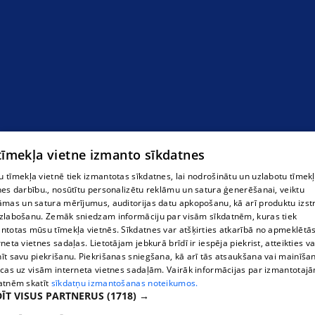
 tīmekļa vietne izmanto sīkdatnes
 tīmekļa vietnē tiek izmantotas sīkdatnes, lai nodrošinātu un uzlabotu tīmek
nes darbību., nosūtītu personalizētu reklāmu un satura ģenerēšanai, veiktu
Dārza aizsarglīdzekļi
āmas un satura mērījumus, auditorijas datu apkopošanu, kā arī produktu izst
zlabošanu. Zemāk sniedzam informāciju par visām sīkdatnēm, kuras tiek
ntotas mūsu tīmekļa vietnēs. Sīkdatnes var atšķirties atkarībā no apmeklētā
rneta vietnes sadaļas. Lietotājam jebkurā brīdī ir iespēja piekrist, atteikties va
īt savu piekrišanu. Piekrišanas sniegšana, kā arī tās atsaukšana vai mainīša
ecas uz visām interneta vietnes sadaļām. Vairāk informācijas par izmantotaj
atnēm skatīt
sīkdatņu izmantošanas noteikumos.
ĪT VISUS PARTNERUS
(1718) →