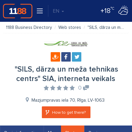
°C
+18
EN
1188 Business Directory
Web stores
"SILS, dārza un meža tehnikas centrs" SIA, interneta veikals
"SILS, dārza un meža tehnikas
centrs" SIA, interneta veikals
0
Mazjumpravas iela 70, Rīga, LV-1063
How to get there?