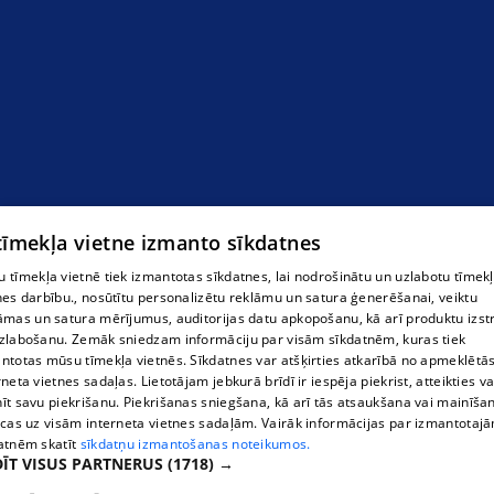
Zāles pļāvēji
 tīmekļa vietne izmanto sīkdatnes
 tīmekļa vietnē tiek izmantotas sīkdatnes, lai nodrošinātu un uzlabotu tīmek
nes darbību., nosūtītu personalizētu reklāmu un satura ģenerēšanai, veiktu
āmas un satura mērījumus, auditorijas datu apkopošanu, kā arī produktu izst
zlabošanu. Zemāk sniedzam informāciju par visām sīkdatnēm, kuras tiek
ntotas mūsu tīmekļa vietnēs. Sīkdatnes var atšķirties atkarībā no apmeklētā
rneta vietnes sadaļas. Lietotājam jebkurā brīdī ir iespēja piekrist, atteikties va
īt savu piekrišanu. Piekrišanas sniegšana, kā arī tās atsaukšana vai mainīša
ecas uz visām interneta vietnes sadaļām. Vairāk informācijas par izmantotaj
atnēm skatīt
sīkdatņu izmantošanas noteikumos.
ĪT VISUS PARTNERUS
(1718) →