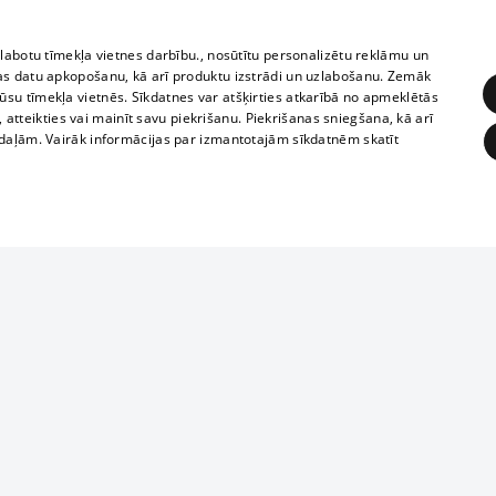
zlabotu tīmekļa vietnes darbību., nosūtītu personalizētu reklāmu un
as datu apkopošanu, kā arī produktu izstrādi un uzlabošanu. Zemāk
su tīmekļa vietnēs. Sīkdatnes var atšķirties atkarībā no apmeklētās
, atteikties vai mainīt savu piekrišanu. Piekrišanas sniegšana, kā arī
adaļām. Vairāk informācijas par izmantotajām sīkdatnēm skatīt
ĒRĶĒŠANA
FUNKCIONĀLĀS
NEKLASIFICĒTĀS
Reproduction, o
obligātās
Statistikas
Mērķēšana
Funkcionālās
Neklasificētās
parts or the i
parts of informa
eklēt un pārlūkot tīmekļa vietni un izmantot tās piedāvātās iespējas. Bez šīm sīkdatnēm 
Also automatic
ies
In the cinemas
of any materia
rains,
TV program
strictly forbid
ksts
tional schedules
website.
Contract rules
ēja norādītais identifikators
ets