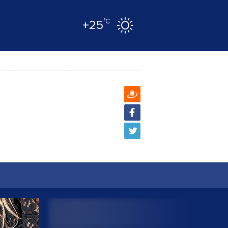
°C
+25