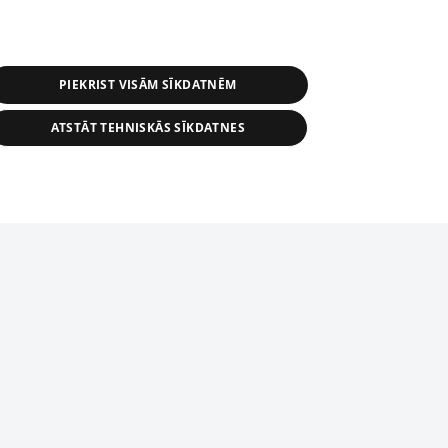
PIEKRIST VISĀM SĪKDATNĒM
ATSTĀT TEHNISKĀS SĪKDATNES
r distribution of 1188 database, its
nformation contained in the database, or
tion in any form is strictly prohibited.
tīmekļa vietne nevarēs pilnvērtīgi darboties un sniegt
 download is prohibited. Reproduction
l published on the website 1188 is
den without the editorial license of 1188