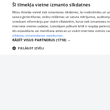
Šī tīmekļa vietne izmanto sīkdatnes
Mūsu tīmekļa vietnē tiek izmantotas sīkdatnes, lai nodrošinātu un u
satura ģenerēšanai, veiktu reklāmas un satura mērījumus, auditorij
sniedzam informāciju par visām sīkdatnēm, kuras tiek izmantotas mū
interneta vietnes sadaļas. Lietotājam jebkurā brīdī ir iespēja piekrist
tās atsaukšana vai mainīšana attiecas uz visām interneta vietnes s
sīkdatņu izmantošanas noteikumos.
RĀDĪT VISUS PARTNERUS
(1718) →
PIELĀGOT IZVĒLI
TEHNISKĀS/OBLIGĀTĀS
STATISTIKAS
M
Tehniskās/
Tehniskās/obligātās sīkdatnes nepieciešamas, lai lietotājs varētu brīvi apm
lietotājam nepieciešamo informāciju.
About us
Compan
Nodrošinātājs
/
Darbības
Advertisement
Buses, t
Nosaukums
Apra
Domēns
ilgums
interna
For business
delfi-adid
delfi.lv
1 gads
Izdev
Bus tick