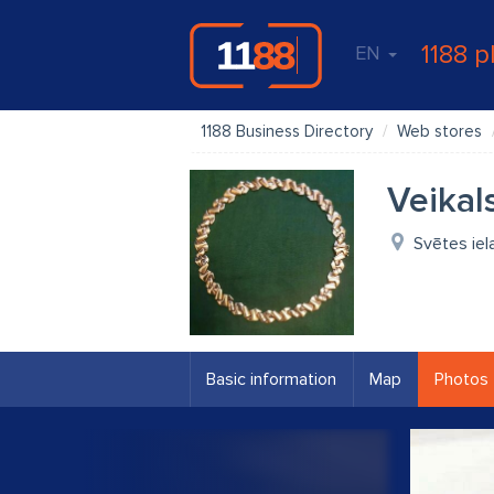
1188 p
EN
1188 Business Directory
Web stores
Veikal
Svētes iel
Basic information
Map
Photos