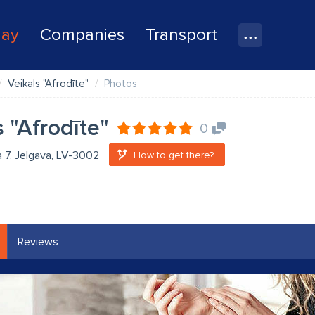
lay
Companies
Transport
Veikals "Afrodīte"
Photos
s "Afrodīte"
0
a 7, Jelgava, LV-3002
How to get there?
Reviews