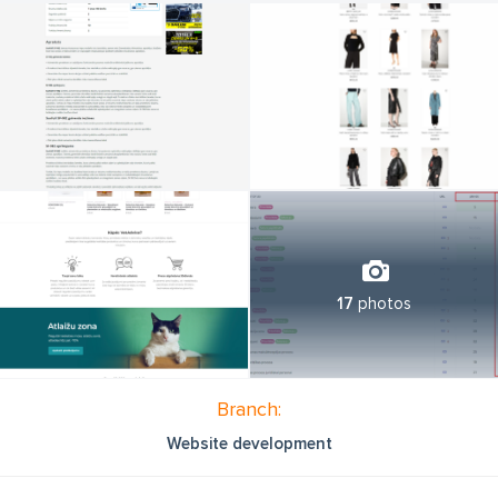
ilgtspējīgu izaugsmi.
Ja vēlaties uzlabot savu uzņēmuma digitālo klātbūtni, palielināt
pārdošanas apjomus vai attīstīt efektīvas mārketinga
stratēģijas, sazinieties ar mums jau šodien! eComStrive komanda
ar prieku piedāvās bezmaksas konsultāciju, lai izprastu Jūsu
biznesa vajadzības un palīdzētu izstrādāt pielāgotu risinājumu,
kas veicinās izaugsmi un panākumus digitālajā vidē.
17
photos
Branch:
Website development