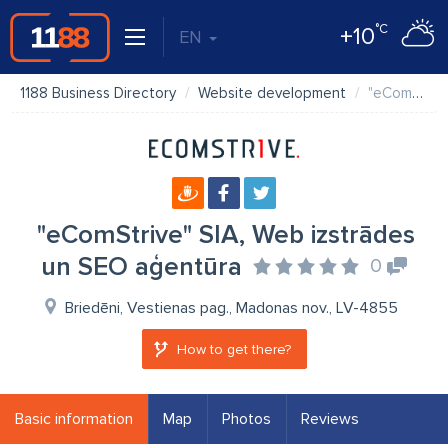
°C
+10
EN
1188 Business Directory
Website development
"eComStrive" SIA, Web izstrādes un SEO aģentūra
"eComStrive" SIA, Web izstrādes
un SEO aģentūra
0
Briedēni, Vestienas pag., Madonas nov., LV-4855
How to get there?
Basic information
Map
Photos
Reviews