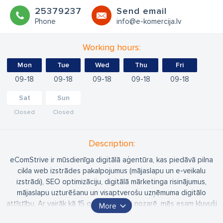
25379237
Send email
Phone
info@e-komercija.lv
Working hours:
Mon
Tue
Wed
Thu
Fri
09
18
09
18
09
18
09
18
09
18
Sat
Sun
Closed
Closed
Description:
eComStrive ir mūsdienīga digitālā aģentūra, kas piedāvā pilna
cikla web izstrādes pakalpojumus (mājaslapu un e-veikalu
izstrādi), SEO optimizāciju, digitālā mārketinga risinājumus,
mājaslapu uzturēšanu un visaptverošu uzņēmuma digitālo
attīstību. Ar vairāk kā 15 gadu pieredzi nozarē, mēs esam kļuvuši
More
par uzticamu partneri gan vietējiem, gan starptautiskiem