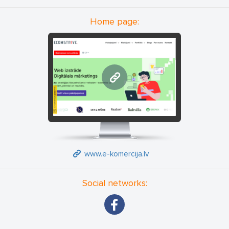
uzņēmumiem un zīmoliem, palīdzot tiem veiksmīgi orientēties
digitālajā vidē un sasniegt izcilus rezultātus.
Home page:
Mūsu komanda sastāv no pieredzējušiem un talantīgiem
speciālistiem, kas apvieno zināšanas un radošumu, lai radītu
pielāgotus risinājumus, kas atbilst katra klienta individuālajām
vajadzībām. Mēs strādājam ar dažādām nozarēm, piedāvājot
www.e-komercija.lv
mūsdienīgus un inovatīvus piegājienus, kas palīdz uzņēmumiem
palielināt savu digitālo klātbūtni, uzlabot meklētājprogrammu
pozīcijas un optimizēt mārketinga aktivitātes.
eComStrive (E-komercija.lv) mērķis ir nodrošināt pilnīgu atbalstu
uzņēmuma digitālās attīstības ceļojumā, sākot no mājaslapu vai
e-veikalu izstrādes un līdz pat ilgtermiņa stratēģiju ieviešanai.
www.e-komercija.lv
Mēs piedāvājam integrētus risinājumus, kas palīdz optimizēt
darbību, palielināt ienākumus un uzlabot lietotāju pieredzi.
Social networks:
Strādājot ar mums, uzņēmumi iegūst ne tikai tehniskos
risinājumus, bet arī stratēģisku pieeju, kas balstīta uz datiem un
mērījumiem. Mūsu pieredze un spēja pielāgoties tirgus prasībām
ir galvenie faktori, kas veido mūsu klientu panākumus un