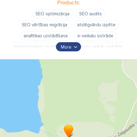
Products:
SEO optimizācija
SEO audits
SEO vērtības migrācija
atslēgvārdu izpēte
analītikas uzstādīšana
e-veikalu izstrāde
internetveikalu izstrāde
interneta veikalu izstrāde
More
SEO pakalpojumi
web izstrāde