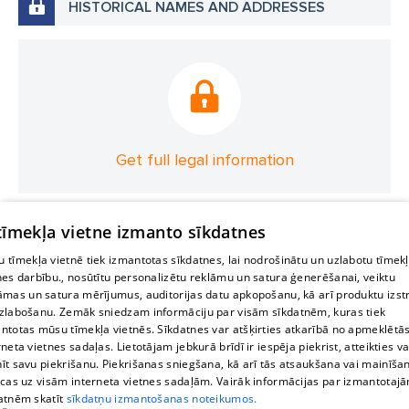
HISTORICAL NAMES AND ADDRESSES
Get full legal information
 tīmekļa vietne izmanto sīkdatnes
 tīmekļa vietnē tiek izmantotas sīkdatnes, lai nodrošinātu un uzlabotu tīmek
nes darbību., nosūtītu personalizētu reklāmu un satura ģenerēšanai, veiktu
āmas un satura mērījumus, auditorijas datu apkopošanu, kā arī produktu izst
zlabošanu. Zemāk sniedzam informāciju par visām sīkdatnēm, kuras tiek
ntotas mūsu tīmekļa vietnēs. Sīkdatnes var atšķirties atkarībā no apmeklētā
rneta vietnes sadaļas. Lietotājam jebkurā brīdī ir iespēja piekrist, atteikties va
īt savu piekrišanu. Piekrišanas sniegšana, kā arī tās atsaukšana vai mainīša
ecas uz visām interneta vietnes sadaļām. Vairāk informācijas par izmantotaj
atnēm skatīt
sīkdatņu izmantošanas noteikumos.