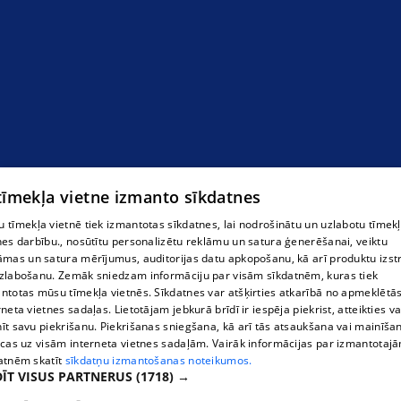
Mājas lapu izstrāde
 tīmekļa vietne izmanto sīkdatnes
 tīmekļa vietnē tiek izmantotas sīkdatnes, lai nodrošinātu un uzlabotu tīmek
nes darbību., nosūtītu personalizētu reklāmu un satura ģenerēšanai, veiktu
āmas un satura mērījumus, auditorijas datu apkopošanu, kā arī produktu izst
zlabošanu. Zemāk sniedzam informāciju par visām sīkdatnēm, kuras tiek
ntotas mūsu tīmekļa vietnēs. Sīkdatnes var atšķirties atkarībā no apmeklētā
rneta vietnes sadaļas. Lietotājam jebkurā brīdī ir iespēja piekrist, atteikties va
īt savu piekrišanu. Piekrišanas sniegšana, kā arī tās atsaukšana vai mainīša
ecas uz visām interneta vietnes sadaļām. Vairāk informācijas par izmantotaj
atnēm skatīt
sīkdatņu izmantošanas noteikumos.
ĪT VISUS PARTNERUS
(1718) →