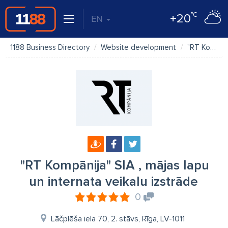
°C
+20
EN
1188 Business Directory
Website development
"RT Kompānija" SIA , mājas lapu un internata veikalu izstrāde
"RT Kompānija" SIA , mājas lapu
un internata veikalu izstrāde
0
Lāčplēša iela 70, 2. stāvs, Rīga, LV-1011