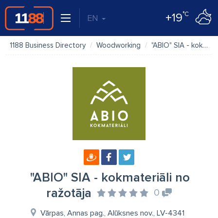
°C
+19
EN
1188 Business Directory
Woodworking
"ABIO" SIA - kokmateriāli no ražotāja
"ABIO" SIA - kokmateriāli no
ražotāja
0
Vārpas, Annas pag., Alūksnes nov., LV-4341