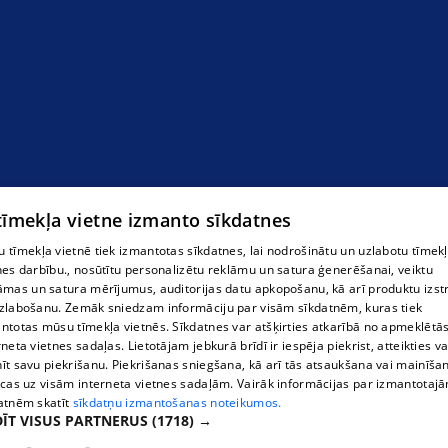
Terases dēļi
 tīmekļa vietne izmanto sīkdatnes
 tīmekļa vietnē tiek izmantotas sīkdatnes, lai nodrošinātu un uzlabotu tīmek
nes darbību., nosūtītu personalizētu reklāmu un satura ģenerēšanai, veiktu
āmas un satura mērījumus, auditorijas datu apkopošanu, kā arī produktu izst
zlabošanu. Zemāk sniedzam informāciju par visām sīkdatnēm, kuras tiek
ntotas mūsu tīmekļa vietnēs. Sīkdatnes var atšķirties atkarībā no apmeklētā
rneta vietnes sadaļas. Lietotājam jebkurā brīdī ir iespēja piekrist, atteikties va
īt savu piekrišanu. Piekrišanas sniegšana, kā arī tās atsaukšana vai mainīša
ecas uz visām interneta vietnes sadaļām. Vairāk informācijas par izmantotaj
atnēm skatīt
sīkdatņu izmantošanas noteikumos.
ĪT VISUS PARTNERUS
(1718) →