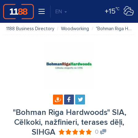
°C
+15
EN
1188 Business Directory
Woodworking
"Bohman Riga Hardwoods" SIA, Cēlkoki, nažfinieri, terases dēļi, SIHGA
"Bohman Riga Hardwoods" SIA,
Cēlkoki, nažfinieri, terases dēļi,
SIHGA
0