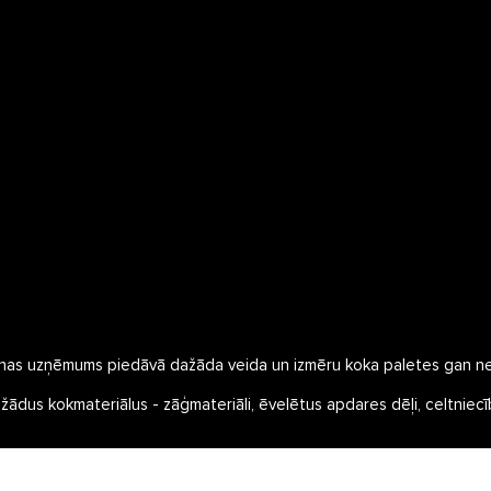
nas uzņēmums piedāvā dažāda veida un izmēru koka paletes gan nes
us kokmateriālus - zāģmateriāli, ēvelētus apdares dēļi, celtniecības 