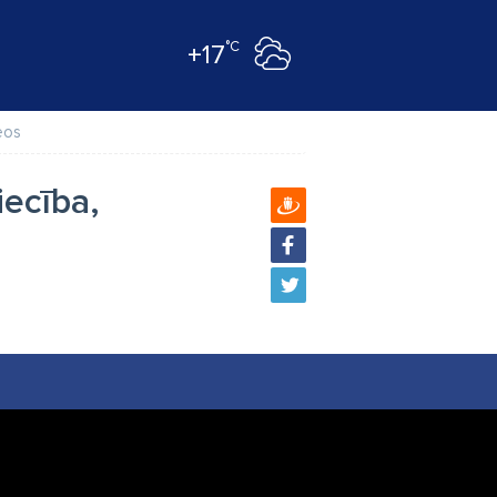
°C
+17
eos
iecība,