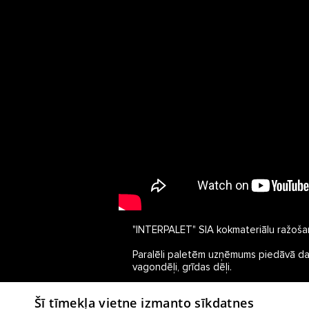
"INTERPALET" SIA kokmateriālu ražoša
Paralēli paletēm uzņēmums piedāvā dažād
Šī tīmekļa vietne izmanto sīkdatnes