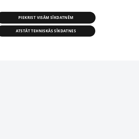
PIEKRIST VISĀM SĪKDATNĒM
ATSTĀT TEHNISKĀS SĪKDATNES
r distribution of 1188 database, its
nformation contained in the database, or
tion in any form is strictly prohibited.
tīmekļa vietne nevarēs pilnvērtīgi darboties un sniegt
 download is prohibited. Reproduction
l published on the website 1188 is
den without the editorial license of 1188
domēnā.