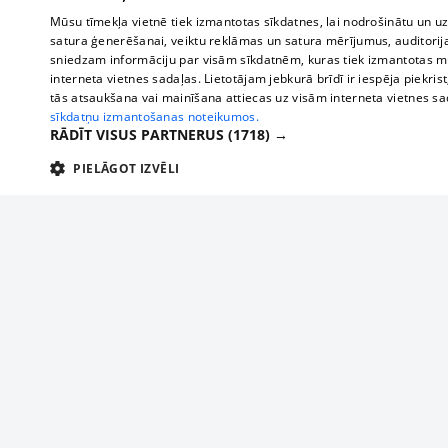
Mūsu tīmekļa vietnē tiek izmantotas sīkdatnes, lai nodrošinātu un u
satura ģenerēšanai, veiktu reklāmas un satura mērījumus, auditorij
sniedzam informāciju par visām sīkdatnēm, kuras tiek izmantotas mū
interneta vietnes sadaļas. Lietotājam jebkurā brīdī ir iespēja piekrist
tās atsaukšana vai mainīšana attiecas uz visām interneta vietnes s
sīkdatņu izmantošanas noteikumos.
RĀDĪT VISUS PARTNERUS
(1718) →
PIELĀGOT IZVĒLI
TEHNISKĀS/OBLIGĀTĀS
STATISTIKAS
M
Tehniskās/
Tehniskās/obligātās sīkdatnes nepieciešamas, lai lietotājs varētu brīvi apm
lietotājam nepieciešamo informāciju.
About us
Compan
Nodrošinātājs
/
Darbības
Advertisement
Buses, t
Nosaukums
Apra
Domēns
ilgums
interna
For business
delfi-adid
delfi.lv
1 gads
Izdev
Bus tick
Tariffs
gdpr
measureadv.com
59
Šis s
Train ti