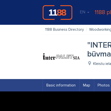
1188 p
EN
1188 Business Directory
Woodworkin
"INTER
būvmat
Kleistu iel
Basic information
Map
Photos