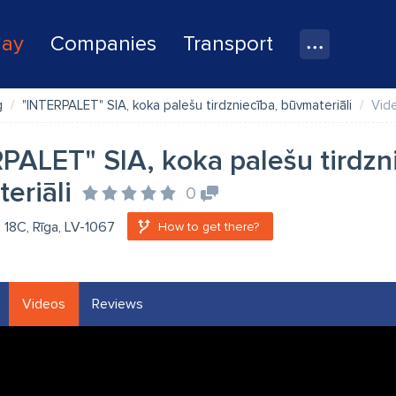
lay
Companies
Transport
g
"INTERPALET" SIA, koka palešu tirdzniecība, būvmateriāli
Vid
PALET" SIA, koka palešu tirdzn
eriāli
0
a 18C, Rīga, LV-1067
How to get there?
Videos
Reviews