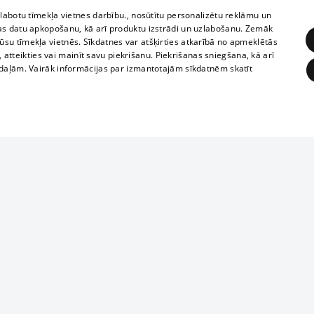
zlabotu tīmekļa vietnes darbību., nosūtītu personalizētu reklāmu un
as datu apkopošanu, kā arī produktu izstrādi un uzlabošanu. Zemāk
su tīmekļa vietnēs. Sīkdatnes var atšķirties atkarībā no apmeklētās
, atteikties vai mainīt savu piekrišanu. Piekrišanas sniegšana, kā arī
adaļām. Vairāk informācijas par izmantotajām sīkdatnēm skatīt
ĒRĶĒŠANA
FUNKCIONĀLĀS
NEKLASIFICĒTĀS
Reproduction, o
obligātās
Statistikas
Mērķēšana
Funkcionālās
Neklasificētās
parts or the i
parts of informa
eklēt un pārlūkot tīmekļa vietni un izmantot tās piedāvātās iespējas. Bez šīm sīkdatnēm 
Also automatic
ies
In the cinemas
of any materia
rains,
TV program
strictly forbid
ksts
tional schedules
website.
Contract rules
ēja norādītais identifikators
ets
360 Ziņas kontakti
īkfails tiek izmantots, lai saglabātu lietotāja piekrišanas statusu sīkdatnēm pašreizējā 
ckets