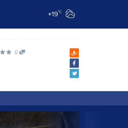
°C
+19
0