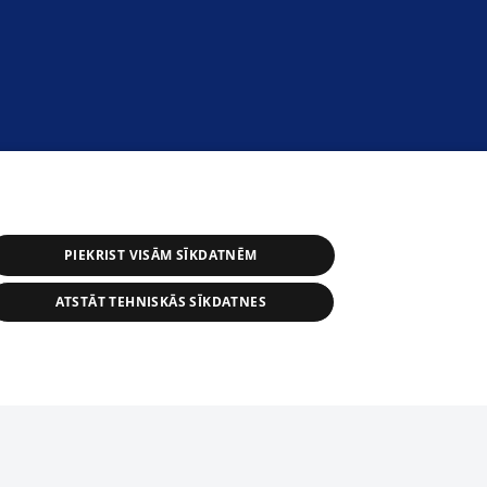
PIEKRIST VISĀM SĪKDATNĒM
ATSTĀT TEHNISKĀS SĪKDATNES