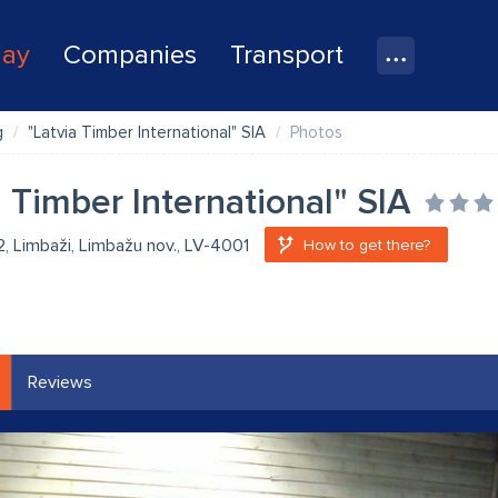
lay
Companies
Transport
g
"Latvia Timber International" SIA
Photos
a Timber International" SIA
2, Limbaži, Limbažu nov., LV-4001
How to get there?
Reviews