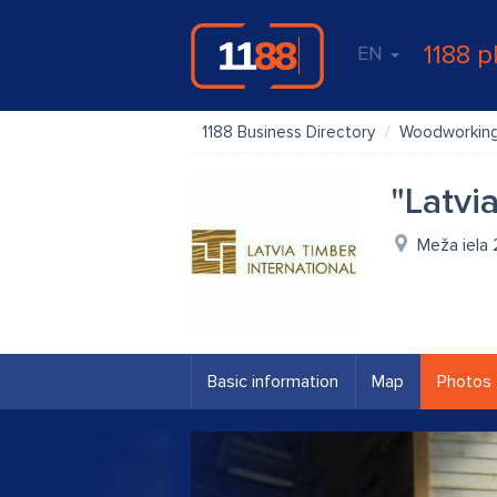
1188 p
EN
1188 Business Directory
Woodworkin
"Latvi
Meža iela 
Basic information
Map
Photos