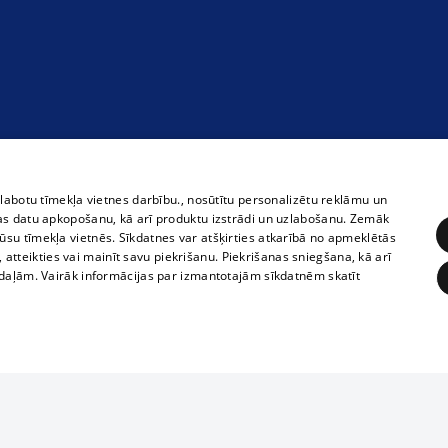
zlabotu tīmekļa vietnes darbību., nosūtītu personalizētu reklāmu un
as datu apkopošanu, kā arī produktu izstrādi un uzlabošanu. Zemāk
su tīmekļa vietnēs. Sīkdatnes var atšķirties atkarībā no apmeklētās
, atteikties vai mainīt savu piekrišanu. Piekrišanas sniegšana, kā arī
adaļām. Vairāk informācijas par izmantotajām sīkdatnēm skatīt
ĒRĶĒŠANA
FUNKCIONĀLĀS
NEKLASIFICĒTĀS