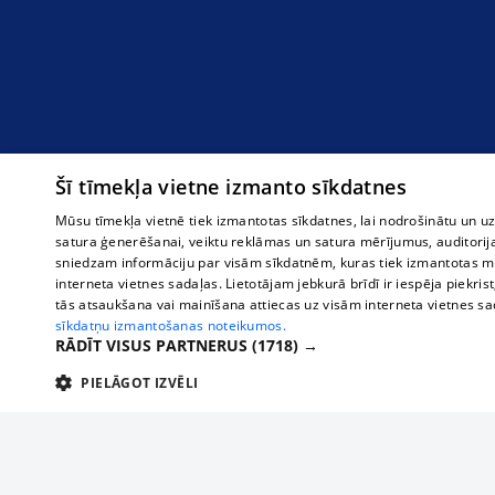
Šī tīmekļa vietne izmanto sīkdatnes
Mūsu tīmekļa vietnē tiek izmantotas sīkdatnes, lai nodrošinātu un u
satura ģenerēšanai, veiktu reklāmas un satura mērījumus, auditorij
sniedzam informāciju par visām sīkdatnēm, kuras tiek izmantotas mū
interneta vietnes sadaļas. Lietotājam jebkurā brīdī ir iespēja piekrist
tās atsaukšana vai mainīšana attiecas uz visām interneta vietnes s
sīkdatņu izmantošanas noteikumos.
RĀDĪT VISUS PARTNERUS
(1718) →
PIELĀGOT IZVĒLI
TEHNISKĀS/OBLIGĀTĀS
STATISTIKAS
M