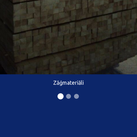
Zāģmateriāli