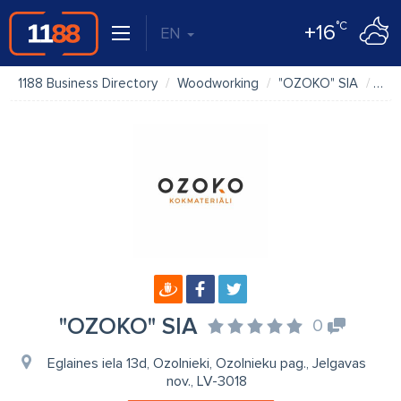
°C
+16
EN
1188 Business Directory
Woodworking
"OZOKO" SIA
Pho
"OZOKO" SIA
0
Eglaines iela 13d, Ozolnieki, Ozolnieku pag., Jelgavas
nov., LV-3018