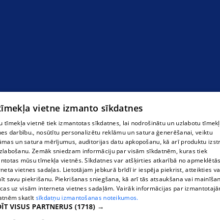
"OZOKO" SIA
 tīmekļa vietne izmanto sīkdatnes
 tīmekļa vietnē tiek izmantotas sīkdatnes, lai nodrošinātu un uzlabotu tīmek
nes darbību., nosūtītu personalizētu reklāmu un satura ģenerēšanai, veiktu
āmas un satura mērījumus, auditorijas datu apkopošanu, kā arī produktu izst
zlabošanu. Zemāk sniedzam informāciju par visām sīkdatnēm, kuras tiek
ntotas mūsu tīmekļa vietnēs. Sīkdatnes var atšķirties atkarībā no apmeklētā
rneta vietnes sadaļas. Lietotājam jebkurā brīdī ir iespēja piekrist, atteikties va
īt savu piekrišanu. Piekrišanas sniegšana, kā arī tās atsaukšana vai mainīša
ecas uz visām interneta vietnes sadaļām. Vairāk informācijas par izmantotaj
atnēm skatīt
sīkdatņu izmantošanas noteikumos.
ĪT VISUS PARTNERUS
(1718) →