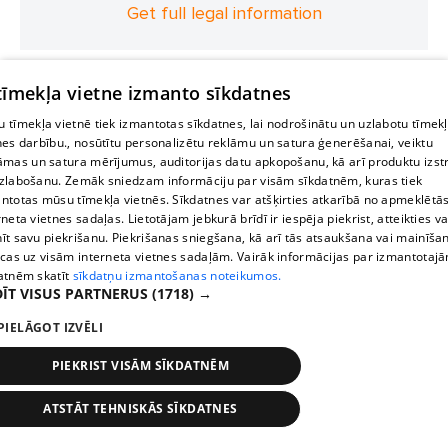
Get full legal information
 tīmekļa vietne izmanto sīkdatnes
 tīmekļa vietnē tiek izmantotas sīkdatnes, lai nodrošinātu un uzlabotu tīmek
nes darbību., nosūtītu personalizētu reklāmu un satura ģenerēšanai, veiktu
āmas un satura mērījumus, auditorijas datu apkopošanu, kā arī produktu izst
zlabošanu. Zemāk sniedzam informāciju par visām sīkdatnēm, kuras tiek
ntotas mūsu tīmekļa vietnēs. Sīkdatnes var atšķirties atkarībā no apmeklētā
rneta vietnes sadaļas. Lietotājam jebkurā brīdī ir iespēja piekrist, atteikties va
īt savu piekrišanu. Piekrišanas sniegšana, kā arī tās atsaukšana vai mainīša
ecas uz visām interneta vietnes sadaļām. Vairāk informācijas par izmantotaj
atnēm skatīt
sīkdatņu izmantošanas noteikumos.
ĪT VISUS PARTNERUS
(1718) →
PIELĀGOT IZVĒLI
PIEKRIST VISĀM SĪKDATNĒM
ATSTĀT TEHNISKĀS SĪKDATNES