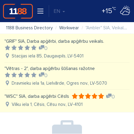
°C
+15
EN
1188 Business Directory
Workwear
"Ambler" SIA, Veikals "Weldrex"
"GRIF" SIA, Darba apģērbi, darba apģērbu veikals.
0
Stacijas iela 85, Daugavpils, LV-5401
"Vētras - 2", darba apģērbu šūšanas ražotne
0
Dravnieku iela 1a, Lielvārde, Ogres nov., LV-5070
"WSC" SIA, darba apģērbi Cēsīs
0
Vilku iela 1, Cēsis, Cēsu nov., LV-4101