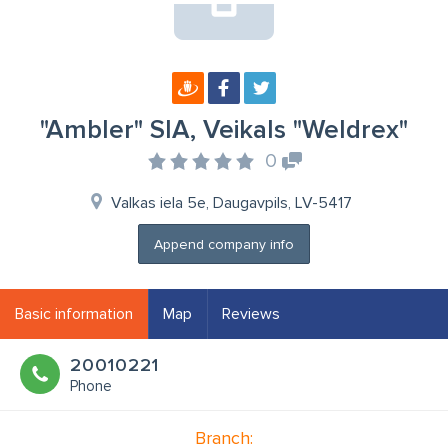
"Ambler" SIA, Veikals "Weldrex"
0
Valkas iela 5e, Daugavpils, LV-5417
Append company info
Basic information
Map
Reviews
20010221
Phone
Branch: