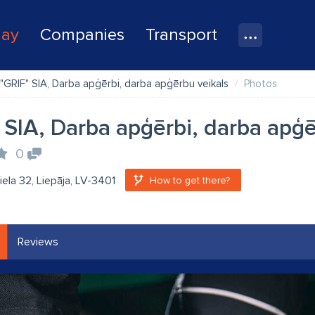
lay
Companies
Transport
"GRIF" SIA, Darba apģērbi, darba apģērbu veikals
Photos
 SIA, Darba apģērbi, darba apģē
0
ela 32, Liepāja, LV-3401
How to get there?
Reviews