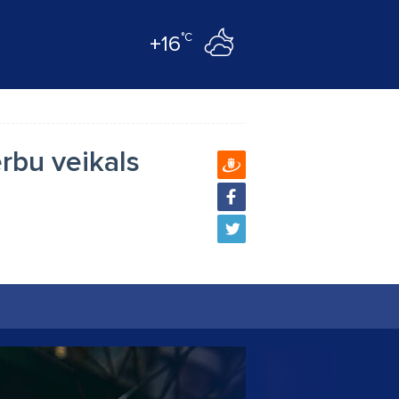
°C
+16
rbu veikals