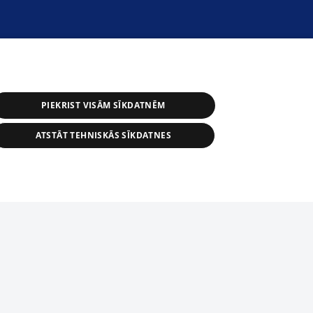
PIEKRIST VISĀM SĪKDATNĒM
ATSTĀT TEHNISKĀS SĪKDATNES
r distribution of 1188 database, its
nformation contained in the database, or
tion in any form is strictly prohibited.
tīmekļa vietne nevarēs pilnvērtīgi darboties un sniegt
 download is prohibited. Reproduction