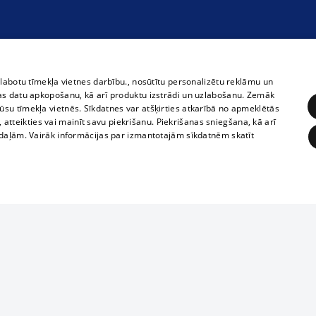
zlabotu tīmekļa vietnes darbību., nosūtītu personalizētu reklāmu un
as datu apkopošanu, kā arī produktu izstrādi un uzlabošanu. Zemāk
su tīmekļa vietnēs. Sīkdatnes var atšķirties atkarībā no apmeklētās
, atteikties vai mainīt savu piekrišanu. Piekrišanas sniegšana, kā arī
adaļām. Vairāk informācijas par izmantotajām sīkdatnēm skatīt
ĒRĶĒŠANA
FUNKCIONĀLĀS
NEKLASIFICĒTĀS
Reproduction, o
obligātās
Statistikas
Mērķēšana
Funkcionālās
Neklasificētās
parts or the i
parts of informa
eklēt un pārlūkot tīmekļa vietni un izmantot tās piedāvātās iespējas. Bez šīm sīkdatnēm 
Also automatic
ies
In the cinemas