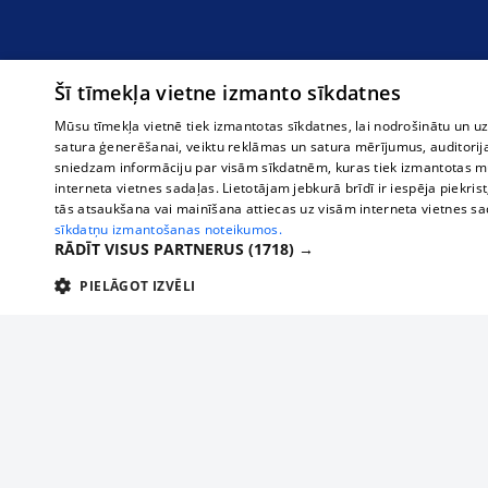
Šī tīmekļa vietne izmanto sīkdatnes
Mūsu tīmekļa vietnē tiek izmantotas sīkdatnes, lai nodrošinātu un u
satura ģenerēšanai, veiktu reklāmas un satura mērījumus, auditorij
sniedzam informāciju par visām sīkdatnēm, kuras tiek izmantotas mū
interneta vietnes sadaļas. Lietotājam jebkurā brīdī ir iespēja piekrist
tās atsaukšana vai mainīšana attiecas uz visām interneta vietnes s
sīkdatņu izmantošanas noteikumos.
RĀDĪT VISUS PARTNERUS
(1718) →
PIELĀGOT IZVĒLI
TEHNISKĀS/OBLIGĀTĀS
STATISTIKAS
M
Tehniskās/
Tehniskās/obligātās sīkdatnes nepieciešamas, lai lietotājs varētu brīvi apm
lietotājam nepieciešamo informāciju.
About us
Compan