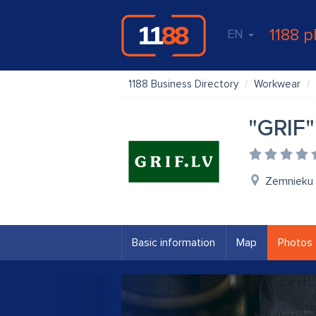
1188 p
EN
1188 Business Directory
Workwear
"GRIF"
Zemnieku i
Basic information
Map
Photos