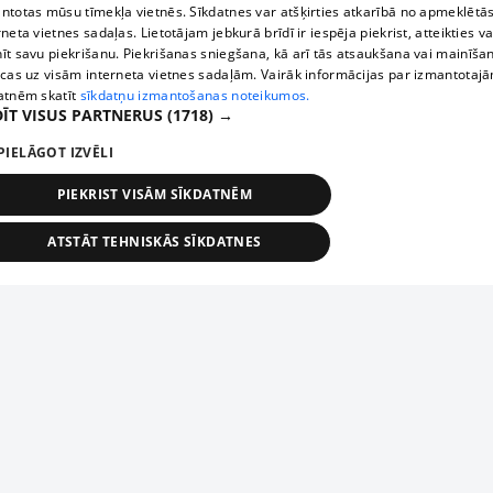
ntotas mūsu tīmekļa vietnēs. Sīkdatnes var atšķirties atkarībā no apmeklētā
rneta vietnes sadaļas. Lietotājam jebkurā brīdī ir iespēja piekrist, atteikties va
īt savu piekrišanu. Piekrišanas sniegšana, kā arī tās atsaukšana vai mainīša
ecas uz visām interneta vietnes sadaļām. Vairāk informācijas par izmantotaj
atnēm skatīt
sīkdatņu izmantošanas noteikumos.
ĪT VISUS PARTNERUS
(1718) →
PIELĀGOT IZVĒLI
PIEKRIST VISĀM SĪKDATNĒM
ATSTĀT TEHNISKĀS SĪKDATNES
TEHNISKĀS/OBLIGĀTĀS
STATISTIKAS
MĒRĶĒŠANA
FUNKCIONĀLĀS
NEKLASIFICĒTĀS
ehniskās/obligātās
Statistikas
Mērķēšana
Funkcionālās
Neklasificēt
niskās/obligātās sīkdatnes nepieciešamas, lai lietotājs varētu brīvi apmeklēt un pārlūk
Add your company
ekļa vietni un izmantot tās piedāvātās iespējas. Bez šīm sīkdatnēm tīmekļa vietne neva