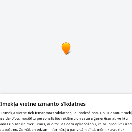
 tīmekļa vietne izmanto sīkdatnes
 tīmekļa vietnē tiek izmantotas sīkdatnes, lai nodrošinātu un uzlabotu tīmek
nes darbību., nosūtītu personalizētu reklāmu un satura ģenerēšanai, veiktu
āmas un satura mērījumus, auditorijas datu apkopošanu, kā arī produktu izst
zlabošanu. Zemāk sniedzam informāciju par visām sīkdatnēm, kuras tiek