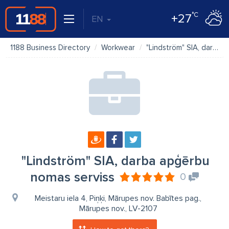
°C
+27
EN
1188 Business Directory
Workwear
"Lindström" SIA, darba apģērbu nomas serviss
"Lindström" SIA, darba apģērbu
nomas serviss
0
Meistaru iela 4, Piņķi, Mārupes nov. Babītes pag.,
Mārupes nov., LV-2107