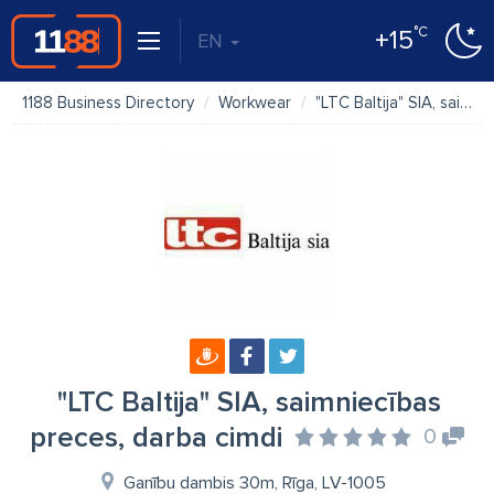
°C
+15
EN
1188 Business Directory
Workwear
"LTC Baltija" SIA, saimniecības preces, darba cimdi
"LTC Baltija" SIA, saimniecības
preces, darba cimdi
0
Ganību dambis 30m, Rīga, LV-1005