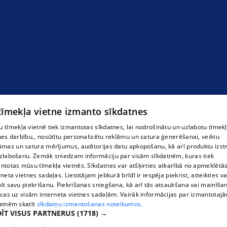
 tīmekļa vietne izmanto sīkdatnes
 tīmekļa vietnē tiek izmantotas sīkdatnes, lai nodrošinātu un uzlabotu tīmek
nes darbību., nosūtītu personalizētu reklāmu un satura ģenerēšanai, veiktu
āmas un satura mērījumus, auditorijas datu apkopošanu, kā arī produktu izst
zlabošanu. Zemāk sniedzam informāciju par visām sīkdatnēm, kuras tiek
ntotas mūsu tīmekļa vietnēs. Sīkdatnes var atšķirties atkarībā no apmeklētā
rneta vietnes sadaļas. Lietotājam jebkurā brīdī ir iespēja piekrist, atteikties va
īt savu piekrišanu. Piekrišanas sniegšana, kā arī tās atsaukšana vai mainīša
ecas uz visām interneta vietnes sadaļām. Vairāk informācijas par izmantotaj
atnēm skatīt
sīkdatņu izmantošanas noteikumos.
ĪT VISUS PARTNERUS
(1718) →