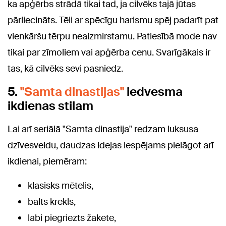
ka apģērbs strādā tikai tad, ja cilvēks tajā jūtas
pārliecināts. Tēli ar spēcīgu harismu spēj padarīt pat
vienkāršu tērpu neaizmirstamu. Patiesībā mode nav
tikai par zīmoliem vai apģērba cenu. Svarīgākais ir
tas, kā cilvēks sevi pasniedz.
5.
"Samta dinastijas"
iedvesma
ikdienas stilam
Lai arī seriālā "Samta dinastija" redzam luksusa
dzīvesveidu, daudzas idejas iespējams pielāgot arī
ikdienai, piemēram:
klasisks mētelis,
balts krekls,
labi piegriezts žakete,