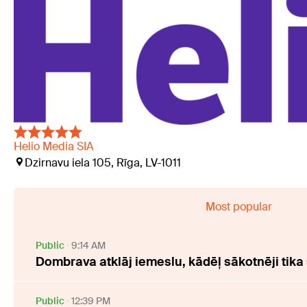
Helio Media SIA
Dzirnavu iela 105, Rīga, LV-1011
Most popular
Public
9:14 AM
Dombrava atklāj iemeslu, kādēļ sākotnēji tika
Public
12:39 PM