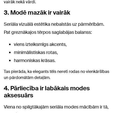
vairāk nekā vārdi.
3. Modē mazāk ir vairāk
Seriāla vizuālā estētika nebalstās uz pārmērībām.
Pat greznākajos tērpos saglabājas balanss:
viens izteiksmīgs akcents,
minimālistiskas rotas,
harmoniskas krāsas.
Tas pierāda, ka elegants tēls nereti rodas no vienkāršības
un pārdomātām detaļām.
4. Pārliecība ir labākais modes
aksesuārs
Viena no spilgtākajām seriāla modes mācībām ir tā,