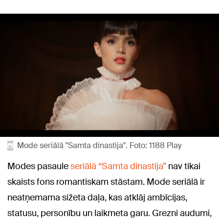
Mode seriālā "Samta dinastija". Foto: 1188 Play
Modes pasaule
seriālā “Samta dinastija”
nav tikai
skaists fons romantiskam stāstam. Mode seriālā ir
neatņemama sižeta daļa, kas atklāj ambīcijas,
statusu, personību un laikmeta garu. Grezni audumi,