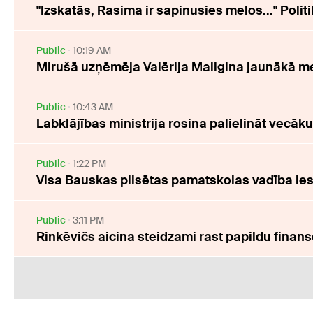
"Izskatās, Rasima ir sapinusies melos..." Polit
Public
10:19 AM
Mirušā uzņēmēja Valērija Maligina jaunākā m
Public
10:43 AM
Labklājības ministrija rosina palielināt vecāk
Public
1:22 PM
Visa Bauskas pilsētas pamatskolas vadība ie
Public
3:11 PM
Rinkēvičs aicina steidzami rast papildu fina