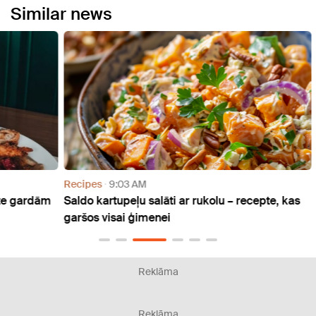
Similar news
Recipes
9:03 AM
Recip
rdām
Saldo kartupeļu salāti ar rukolu – recepte, kas
Krāsn
garšos visai ģimenei
recep
Reklāma
Reklāma