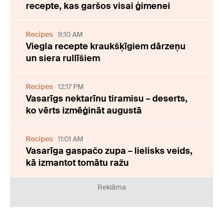
recepte, kas garšos visai ģimenei
Recipes
9:10 AM
Viegla recepte kraukšķīgiem dārzeņu
un siera rullīšiem
Recipes
12:17 PM
Vasarīgs nektarīnu tiramisu – deserts,
ko vērts izmēģināt augustā
Recipes
11:01 AM
Vasarīga gaspačo zupa – lielisks veids,
kā izmantot tomātu ražu
Reklāma