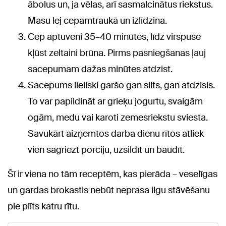
ābolus un, ja vēlas, arī sasmalcinātus riekstus.
Masu lej cepamtraukā un izlīdzina.
Cep aptuveni 35–40 minūtes, līdz virspuse
kļūst zeltaini brūna. Pirms pasniegšanas ļauj
sacepumam dažas minūtes atdzist.
Sacepums lieliski garšo gan silts, gan atdzisis.
To var papildināt ar grieķu jogurtu, svaigām
ogām, medu vai karoti zemesriekstu sviesta.
Savukārt aizņemtos darba dienu rītos atliek
vien sagriezt porciju, uzsildīt un baudīt.
Šī ir viena no tām receptēm, kas pierāda – veselīgas
un gardas brokastis nebūt neprasa ilgu stāvēšanu
pie plīts katru rītu.