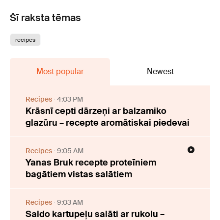
Šī raksta tēmas
recipes
Most popular
Newest
Recipes
4:03 PM
Krāsnī cepti dārzeņi ar balzamiko
glazūru – recepte aromātiskai piedevai
Recipes
9:05 AM
Yanas Bruk recepte proteīniem
bagātiem vistas salātiem
Recipes
9:03 AM
Saldo kartupeļu salāti ar rukolu –