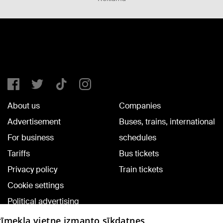
About us
Companies
Advertisement
Buses, trains, international
For business
schedules
Tariffs
Bus tickets
Privacy policy
Train tickets
Cookie settings
Political advertising
Cookie policy
 tīmekļa vietne izmanto sīkdatnes