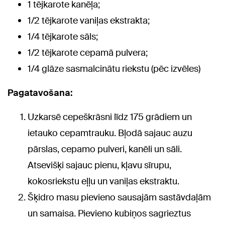
1 tējkarote kanēļa;
1/2 tējkarote vaniļas ekstrakta;
1/4 tējkarote sāls;
1/2 tējkarote cepamā pulvera;
1/4 glāze sasmalcinātu riekstu (pēc izvēles)
Pagatavošana:
Uzkarsē cepeškrāsni līdz 175 grādiem un
ietauko cepamtrauku. Bļodā sajauc auzu
pārslas, cepamo pulveri, kanēli un sāli.
Atsevišķi sajauc pienu, kļavu sīrupu,
kokosriekstu eļļu un vaniļas ekstraktu.
Šķidro masu pievieno sausajām sastāvdaļām
un samaisa. Pievieno kubiņos sagrieztus