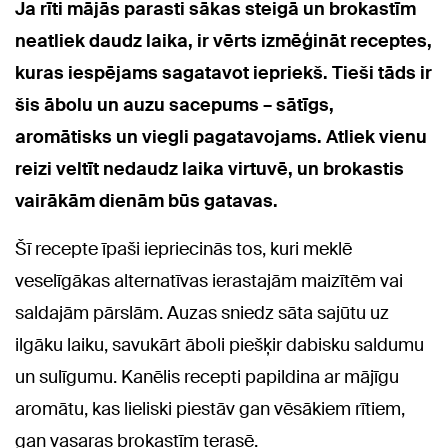
Ja rīti mājās parasti sākas steigā un brokastīm
neatliek daudz laika, ir vērts izmēģināt receptes,
kuras iespējams sagatavot iepriekš. Tieši tāds ir
šis ābolu un auzu sacepums – sātīgs,
aromātisks un viegli pagatavojams. Atliek vienu
reizi veltīt nedaudz laika virtuvē, un brokastis
vairākām dienām būs gatavas.
Šī recepte īpaši iepriecinās tos, kuri meklē
veselīgākas alternatīvas ierastajām maizītēm vai
saldajām pārslām. Auzas sniedz sāta sajūtu uz
ilgāku laiku, savukārt āboli piešķir dabisku saldumu
un sulīgumu. Kanēlis recepti papildina ar mājīgu
aromātu, kas lieliski piestāv gan vēsākiem rītiem,
gan vasaras brokastīm terasē.