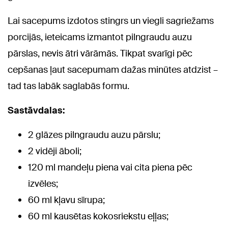
Lai sacepums izdotos stingrs un viegli sagriežams
porcijās, ieteicams izmantot pilngraudu auzu
pārslas, nevis ātri vārāmās. Tikpat svarīgi pēc
cepšanas ļaut sacepumam dažas minūtes atdzist –
tad tas labāk saglabās formu.
Sastāvdalas:
2 glāzes pilngraudu auzu pārslu;
2 vidēji āboli;
120 ml mandeļu piena vai cita piena pēc
izvēles;
60 ml kļavu sīrupa;
60 ml kausētas kokosriekstu eļļas;