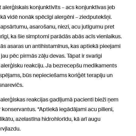
lerģiskais konjunktivīts – acs konjunktīvas jeb
kā vidē nonāk spēcīgi alergēni – ziedputekšņi.
 apsārtumu, asarošanu, niezi, acu jutīgumu pret
īgi, ka šie simptomi parādās abās acīs vienlaikus.
gās asaras un antihistamīnus, kas aptiekā pieejami
au pēc pirmās zāļu devas. Tāpat ir svarīgi
sa alerģisku reakciju. Ja bezrecepšu medikaments
espējams, būs nepieciešams koriģēt terapiju un
osnarevičs.
alerģiskas reakcijas gadījumā pacienti bieži ņem
r konservantus. “Aptiekā iegādājami acu pilieni,
ikātu, azelastīna hidrohlorīdu, kā arī augu
rvjlazdu.