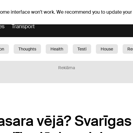
Weather forecast
Horoscopes
lavs
 some interface won't work. We recommend you to update your
es
Transport
ion
Thoughts
Health
Testi
House
Re
dren
Car
1188 play
Sport
Business
G
Reklāma
sara vējā? Svarīgas 