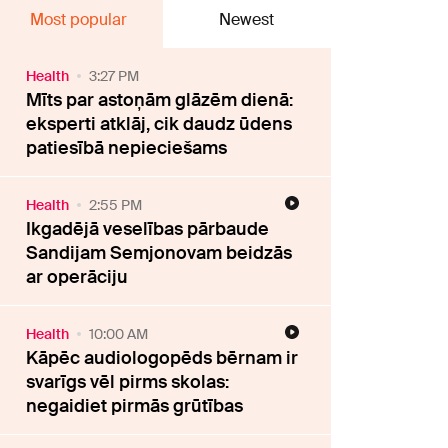
Most popular
Newest
Health
3:27 PM
Mīts par astoņām glāzēm dienā:
eksperti atklāj, cik daudz ūdens
patiesībā nepieciešams
Health
2:55 PM
Ikgadējā veselības pārbaude
Sandijam Semjonovam beidzās
ar operāciju
Health
10:00 AM
Kāpēc audiologopēds bērnam ir
svarīgs vēl pirms skolas:
negaidiet pirmās grūtības