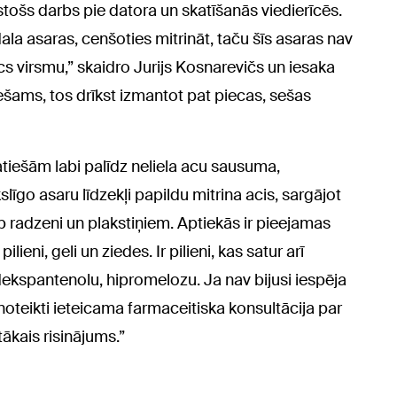
stošs darbs pie datora un skatīšanās viedierīcēs.
dala asaras, cenšoties mitrināt, taču šīs asaras nav
cs virsmu,” skaidro Jurijs Kosnarevičs un iesaka
iešams, tos drīkst izmantot pat piecas, sešas
tiešām labi palīdz neliela acu sausuma,
īgo asaru līdzekļi papildu mitrina acis, sargājot
rp radzeni un plakstiņiem. Aptiekās ir pieejamas
ieni, geli un ziedes. Ir pilieni, kas satur arī
dekspantenolu, hipromelozu. Ja nav bijusi iespēja
noteikti ieteicama farmaceitiska konsultācija par
ākais risinājums.”