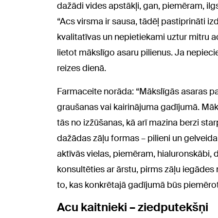
dažādi vides apstākļi, gan, piemēram, ilg
“Acs virsma ir sausa, tādēļ pastiprināti iz
kvalitatīvas un nepietiekami uztur mitru a
lietot mākslīgo asaru pilienus. Ja nepiec
reizes dienā.
Farmaceite norāda: “Mākslīgās asaras pa
graušanas vai kairinājuma gadījumā. Māksl
tās no izžūšanas, kā arī mazina berzi sta
dažādas zāļu formas – pilieni un gelveida pil
aktīvās vielas, piemēram, hialuronskābi, 
konsultēties ar ārstu, pirms zāļu iegādes 
to, kas konkrētajā gadījumā būs piemērot
Acu kaitnieki – ziedputekšņi