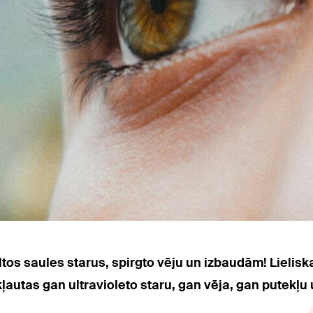
ltos saules starus, spirgto vēju un izbaudām! Lielis
ļautas gan ultravioleto staru, gan vēja, gan putekļu