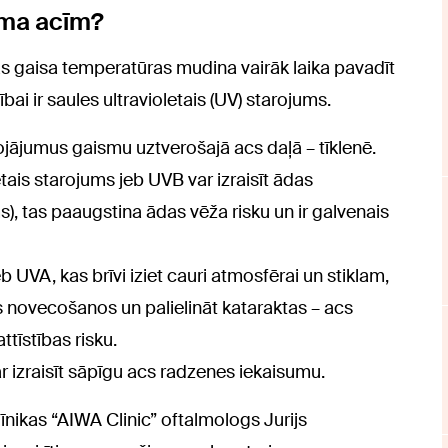
tama acīm?
s gaisa temperatūras mudina vairāk laika pavadīt
bai ir saules ultravioletais (UV) starojums.
ojājumus gaismu uztverošajā acs daļā – tīklenē.
tais starojums jeb UVB var izraisīt ādas
), tas paaugstina ādas vēža risku un ir galvenais
b UVA, kas brīvi iziet cauri atmosfērai un stiklam,
as novecošanos un palielināt kataraktas – acs
tīstības risku.
r izraisīt sāpīgu acs radzenes iekaisumu.
līnikas “AIWA Clinic” oftalmologs Jurijs