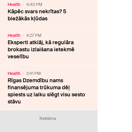
Health
4:40 PM
Kāpēc svars nekrītas? 5
biežākās kļūdas
Health
4:27 PM
Eksperti atklāj, kā regulāra
brokastu izlaišana ietekmē
veselību
Health
3:41 PM
Rīgas Dzemdību nams
finansējuma trūkuma dēļ
spiests uz laiku slēgt visu sesto
stāvu
Reklāma