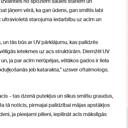
izvairīties no spožiem saules stariem un
pat jāņem vērā, ka gan ūdens, gan smiltis labi
ot ultravioletā starojuma iedarbību uz acīm un
es, un tās būs ar UV pārklājumu, kas palīdzēs
abvēlīgās ietekmes uz acs struktūrām. Diemžēl UV
un, ja par acīm nerūpējas, vēlākos gados ir liela
 apduļķošanās jeb katarakta,” uzsver oftalmologs.
 acis – tas dzenā putekļus un sīkus smilšu graudus,
Ja tā noticis, pirmajai palīdzībai mājas apstākļos
ni, ja pieejami pilieni, iepilināt acīs mākslīgās