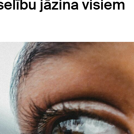
elību jāzina visiem