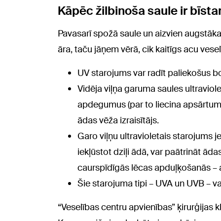
Kāpēc žilbinoša saule ir bīs
Pavasarī spožā saule un aizvien augstāka
āra, taču jāņem vērā, cik kaitīgs acu veselī
UV starojums var radīt paliekošus b
Vidēja viļņa garuma saules ultraviole
apdegumus (par to liecina apsārtums
ādas vēža izraisītājs.
Garo viļņu ultravioletais starojums je
iekļūstot dziļi ādā, var paātrināt ād
caurspīdīgās lēcas apduļķošanās – at
Šie starojuma tipi – UVA un UVB – va
“Veselības centru apvienības” ķirurģijas k