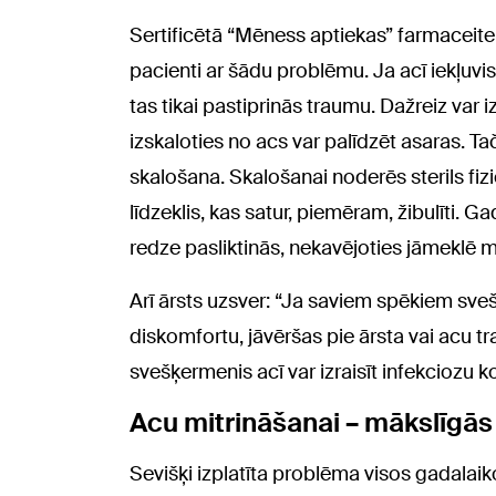
Sertificētā “Mēness aptiekas” farmaceite
pacienti ar šādu problēmu. Ja acī iekļuvis
tas tikai pastiprinās traumu. Dažreiz var
izskaloties no acs var palīdzēt asaras. T
skalošana. Skalošanai noderēs sterils fiz
līdzeklis, kas satur, piemēram, žibulīti. G
redze pasliktinās, nekavējoties jāmeklē m
Arī ārsts uzsver: “Ja saviem spēkiem sve
diskomfortu, jāvēršas pie ārsta vai acu t
svešķermenis acī var izraisīt infekciozu ko
Acu mitrināšanai – mākslīgās
Sevišķi izplatīta problēma visos gadalaiko