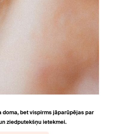
ka doma, bet vispirms jāparūpējas par
 un ziedputekšņu ietekmei.