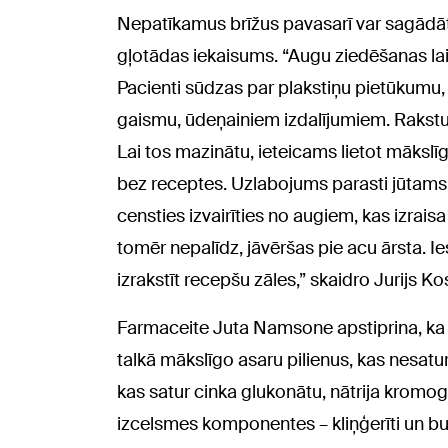
Nepatīkamus brīžus pavasarī var sagādāt a
gļotādas iekaisums. “Augu ziedēšanas lai
Pacienti sūdzas par plakstiņu pietūkumu,
gaismu, ūdeņainiem izdalījumiem. Rakstur
Lai tos mazinātu, ieteicams lietot mākslī
bez receptes. Uzlabojums parasti jūtams j
censties izvairīties no augiem, kas izrai
tomēr nepalīdz, jāvēršas pie acu ārsta. I
izrakstīt recepšu zāles,” skaidro Jurijs K
Farmaceite Juta Namsone apstiprina, ka 
talkā mākslīgo asaru pilienus, kas nesatu
kas satur cinka glukonātu, nātrija kromogl
izcelsmes komponentes – kliņģerīti un bu