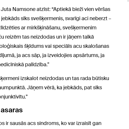
 Juta Namsone atzīst: “Aptiekā bieži vien vēršas
 jebkāds sīks svešķermenis, svarīgi aci neberzt –
 izlīdzēties ar mirkšķināšanu, svešķermenim
aču reizēm tas neizdodas un ir jāņem talkā
ioloģiskais šķīdums vai speciāls acu skalošanas
adījumā, ja acs sāp, ja izveidojies apsārtums, ja
edicīniskā palīdzība.”
šķermeni izskalot neizdodas un tas rada būtisku
raumpunktā. Jāņem vērā, ka jebkāds, pat sīks
njunktivītu.”
 asaras
s ir sausās acs sindroms, ko var izraisīt gan