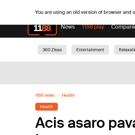
Sa, 08.08.2026.
+18
°C
Mudīte, Vladislava, Vladis
You are using an old version of browser and
News
1188 play
Compani
360 Ziņas
Entertainment
Relaxat
Current
Traffic
Beauty
Chil
1188 news
Health
Health
Acis asaro pava