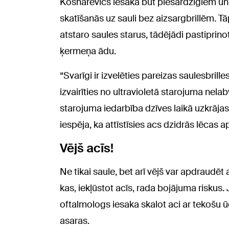
Kosnarevičs iesaka būt piesardzīgiem un 
skatīšanās uz sauli bez aizsargbrillēm. Tā
atstaro saules starus, tādējādi pastiprin
ķermeņa ādu.
“Svarīgi ir izvelēties pareizas saulesbrill
izvairīties no ultravioletā starojuma nel
starojuma iedarbība dzīves laikā uzkrājas 
iespēja, ka attīstīsies acs dzidrās lēcas
Vējš acīs!
Ne tikai saule, bet arī vējš var apdraudēt
kas, iekļūstot acīs, rada bojājuma riskus. 
oftalmologs iesaka skalot aci ar tekošu ūde
asaras.