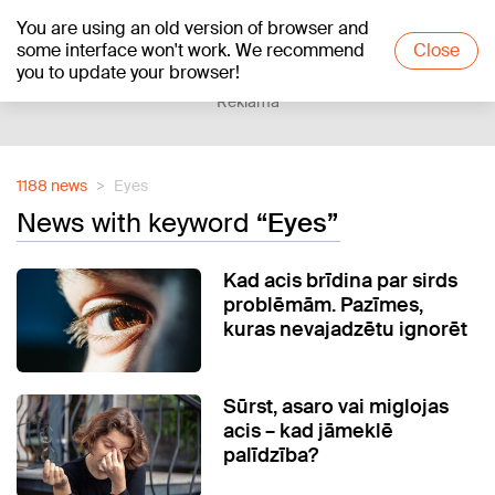
You are using an old version of browser and
+23
°C
some interface won't work. We recommend
Close
you to update your browser!
Reklāma
1188 news
Eyes
News with keyword
“Eyes”
Kad acis brīdina par sirds
problēmām. Pazīmes,
kuras nevajadzētu ignorēt
Sūrst, asaro vai miglojas
acis – kad jāmeklē
palīdzība?