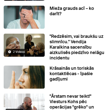
Mieža grauds acī – ko
darīt?
"Redzēsim, vai braukšu uz
slimnīcu." Vendija
Karalkina sacensību
aizkulisēs piedzīvo nelāgu
2 Videos
incidentu
Krāsainās un toriskās
kontaktlēcas - īpašie
gadījumi
"Ārstam nevar teikt!"
Viesturs Kohs pēc
operācijas "grēko" un