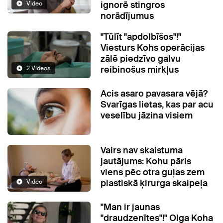
ignorē stingros
Video
norādījumus
"Tūlīt "apdolbīšos"!"
Viesturs Kohs operācijas
zālē piedzīvo galvu
reibinošus mirkļus
2 Videos
Acis asaro pavasara vējā?
Svarīgas lietas, kas par acu
veselību jāzina visiem
Vairs nav skaistuma
jautājums: Kohu pāris
viens pēc otra guļas zem
plastiskā ķirurga skalpeļa
Video
"Man ir jaunas
"draudzenītes"!" Olga Koha