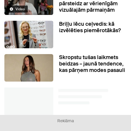
pārsteidz ar vērienīgām
vizuālajām pārmaiņām
Video
Briļļu lēcu ceļvedis: kā
izvēlēties piemērotākās?
Skropstu tušas laikmets
beidzas – jaunā tendence,
kas pārņem modes pasauli
Reklāma