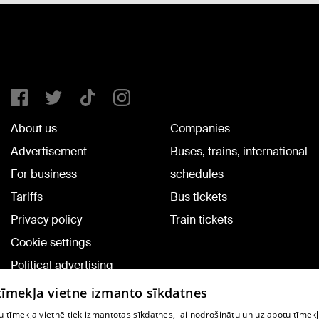
About us
Companies
Advertisement
Buses, trains, international
For business
schedules
Tariffs
Bus tickets
Privacy policy
Train tickets
Cookie settings
Political advertising
Cookie policy
 tīmekļa vietne izmanto sīkdatnes
Commenting terms
 tīmekļa vietnē tiek izmantotas sīkdatnes, lai nodrošinātu un uzlabotu tīmek