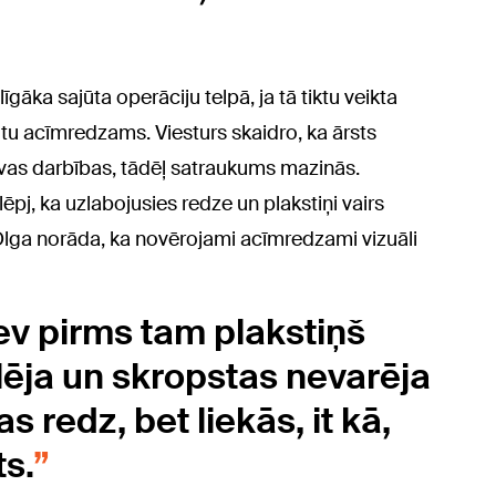
āka sajūta operāciju telpā, ja tā tiktu veikta
ūtu acīmredzams. Viesturs skaidro, ka ārsts
avas darbības, tādēļ satraukums mazinās.
lēpj, ka uzlabojusies redze un plakstiņi vairs
 Olga norāda, ka novērojami acīmredzami vizuāli
 tev pirms tam plakstiņš
gulēja un skropstas nevarēja
 redz, bet liekās, it kā,
s.