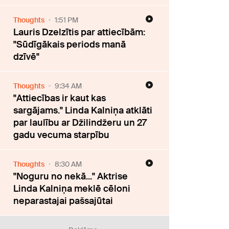
Thoughts
1:51 PM
Lauris Dzelzītis par attiecībām:
"Sūdīgākais periods manā
dzīvē"
Thoughts
9:34 AM
"Attiecības ir kaut kas
sargājams." Linda Kalniņa atklāti
par laulību ar Džilindžeru un 27
gadu vecuma starpību
Thoughts
8:30 AM
"Noguru no nekā..." Aktrise
Linda Kalniņa meklē cēloni
neparastajai pašsajūtai