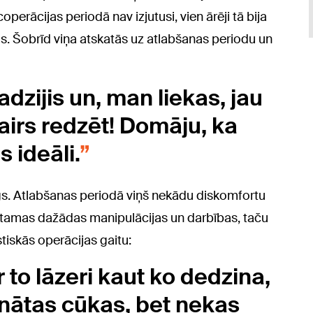
erācijas periodā nav izjutusi, vien ārēji tā bija
 Šobrīd viņa atskatās uz atlabšanas periodu un
sadzijis un, man liekas, jau
airs redzēt! Domāju, ka
 ideāli.
pīgs. Atlabšanas periodā viņš nekādu diskomfortu
i jūtamas dažādas manipulācijas un darbības, taču
tiskās operācijas gaitu:
ar to lāzeri kaut ko dedzina,
inātas cūkas, bet nekas