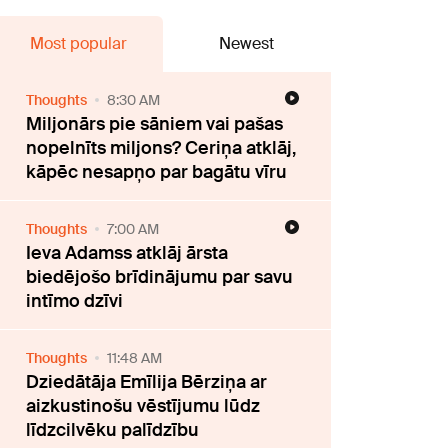
Most popular
Newest
Thoughts
8:30 AM
Miljonārs pie sāniem vai pašas
nopelnīts miljons? Ceriņa atklāj,
kāpēc nesapņo par bagātu vīru
Thoughts
7:00 AM
Ieva Adamss atklāj ārsta
biedējošo brīdinājumu par savu
intīmo dzīvi
Thoughts
11:48 AM
Dziedātāja Emīlija Bērziņa ar
aizkustinošu vēstījumu lūdz
līdzcilvēku palīdzību