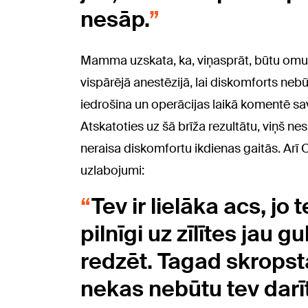
nesāp.
Mamma uzskata, ka, viņasprāt, būtu omulīg
vispārējā anestēzijā, lai diskomforts neb
iedrošina un operācijas laikā komentē s
Atskatoties uz šā brīža rezultātu, viņš nes
neraisa diskomfortu ikdienas gaitās. Arī
uzlabojumi:
Tev ir lielāka acs, jo
pilnīgi uz zīlītes jau 
redzēt. Tagad skropstas
nekas nebūtu tev darīt