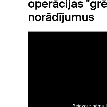
operācijas "grē
norādījumus