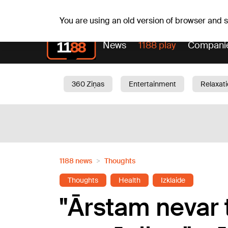
Fr, 07.08.2026.
+16
°C
Mudīte, Vladislava, Vladisl
You are using an old version of browser and
News
1188 play
Compani
360 Ziņas
Entertainment
Relaxat
Current
Traffic
Beauty
Chil
1188 news
Thoughts
Thoughts
Health
Izklaide
"Ārstam nevar 