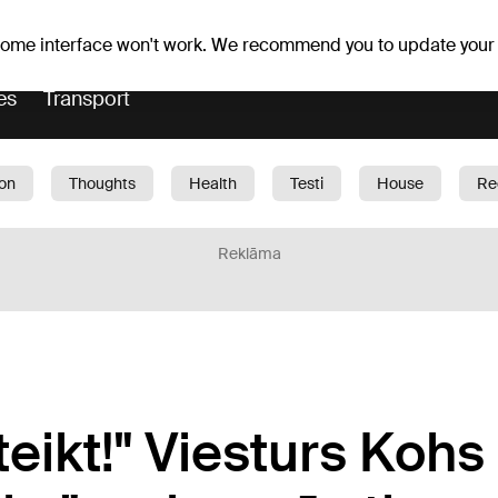
Weather forecast
Horoscopes
avs
 some interface won't work. We recommend you to update your
es
Transport
ion
Thoughts
Health
Testi
House
Re
dren
Car
1188 play
Sport
Business
G
Reklāma
teikt!" Viesturs Kohs