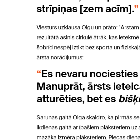
strīpiņas [zem acīm].
Viesturs uzklausa Olgu un prāto: "Ārstam n
rezultātā asinis cirkulē ātrāk, kas ietekm
šobrīd nespēj iztikt bez sporta un fiziska
ārsta norādījumus:
Es nevaru nociesties t
Manuprāt, ārsts ieteic
atturēties, bet es
bišķ
Sarunas gaitā Olga skaidro, ka pirmās s
ikdienas gaitā ar īpašiem plāksteriem uz a
mazāka izmēra plāksteriem. Piecas dienas 