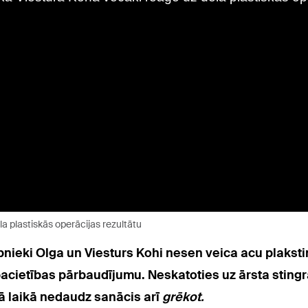
a plastiskās operācijas rezultātu
bnieki Olga un Viesturs Kohi nesen veica acu plaksti
 pacietības pārbaudījumu. Neskatoties uz ārsta sting
jā laikā nedaudz sanācis arī
grēkot.