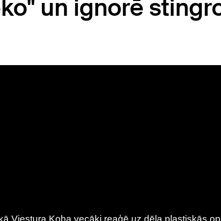
ko" un ignorē stingr