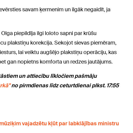
vērsties savam ķermenim un ilgāk negaidīt, ja
Olga piepildīja ilgi loloto sapni par krūšu
acu plakstiņu korekcija. Sekojot sievas piemēram,
Viesturs, lai veiktu augšējo plakstiņu operāciju, kas
, bet gan nopietns komforta un redzes jautājums.
tāstiem un attiecību līkločiem pašmāju
rkā"
no pirmdienas līdz ceturtdienai plkst. 17:55
mūziķim vajadzētu kļūt par labklājības ministru