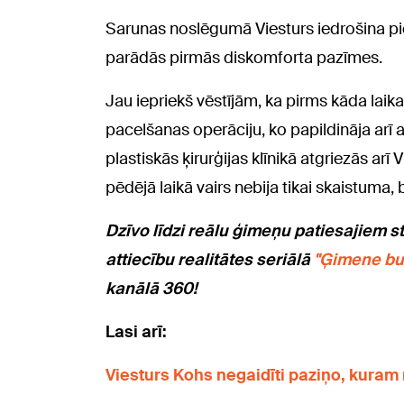
Sarunas noslēgumā Viesturs iedrošina pie
parādās pirmās diskomforta pazīmes.
Jau iepriekš vēstījām, ka pirms kāda laika 
pacelšanas operāciju, ko papildināja arī 
plastiskās ķirurģijas klīnikā atgriezās arī 
pēdējā laikā vairs nebija tikai skaistuma
Dzīvo līdzi reālu ģimeņu patiesajiem s
attiecību realitātes seriālā
"Ģimene bu
kanālā 360!
Lasi arī:
Viesturs Kohs negaidīti paziņo, kuram 