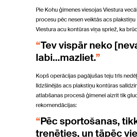
Pie Kohu ģimenes viesojas Viestura vecā
procesu pēc nesen veiktās acs plakstiņu 
Viestura acu kontūras viņa spriež, ka brū
Tev vispār neko [neva
labi...mazliet.
Kopš operācijas pagājušas teju trīs nedēļa
līdzšinējās acs plakstiņu kontūras salīdz
atlabšanas procesā ģimenei aizrit tik gludi
rekomendācijas:
Pēc sportošanas, tikk
trenēties, un tāpēc vi