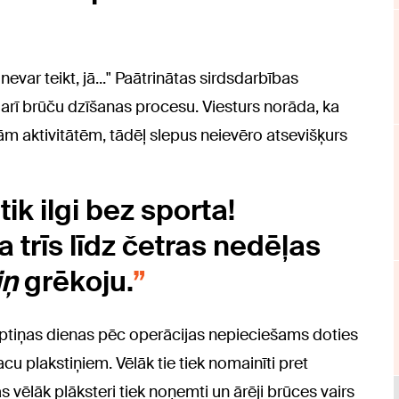
evar teikt, jā..." Paātrinātas sirdsdarbības
ē arī brūču dzīšanas procesu. Viesturs norāda, ka
jām aktivitātēm, tādēļ slepus neievēro atsevišķurs
ik ilgi bez sporta!
a trīs līdz četras nedēļas
iņ
grēkoju.
eptiņas dienas pēc operācijas nepieciešams doties
cu plakstiņiem. Vēlāk tie tiek nomainīti pret
vēlāk plāksteri tiek noņemti un ārēji brūces vairs