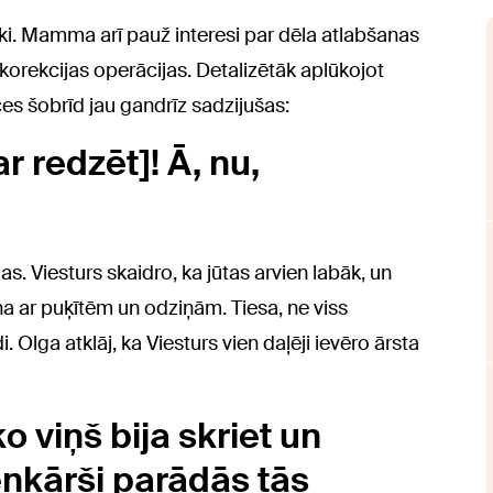
ki. Mamma arī pauž interesi par dēla atlabšanas
korekcijas operācijas. Detalizētāk aplūkojot
ces šobrīd jau gandrīz sadzijušas:
r redzēt]! Ā, nu,
s. Viesturs skaidro, ka jūtas arvien labāk, un
ina ar puķītēm un odziņām. Tiesa, ne viss
. Olga atklāj, ka Viesturs vien daļēji ievēro ārsta
o viņš bija skriet un
enkārši parādās tās