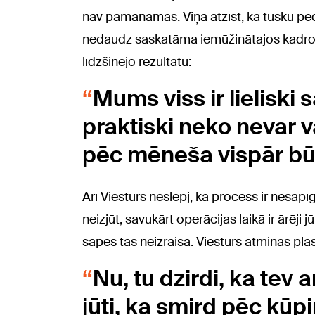
nav pamanāmas. Viņa atzīst, ka tūsku pēcop
nedaudz saskatāma iemūžinātajos kadros.
līdzšinējo rezultātu:
Mums viss ir lieliski 
praktiski neko nevar v
pēc mēneša vispār būs
Arī Viesturs neslēpj, ka process ir nesā
neizjūt, savukārt operācijas laikā ir ārēj
sāpes tās neizraisa. Viesturs atminas plas
Nu, tu dzirdi, ka tev 
jūti, ka smird pēc kūp