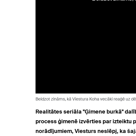
Beidzot zināms, kā Viestura Koha vecāki reaģē uz dēl
Realitātes seriāla "Ģimene burkā" dalī
process ģimenē izvērties par izteiktu
norādījumiem, Viesturs neslēpj, ka ša