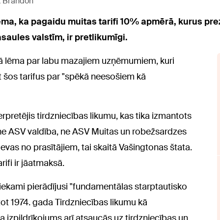
x Brandon
lēma, ka pagaidu muitas tarifi 10% apmērā, kurus pr
ules valstīm, ir pretlikumīgi.
rkā lēma par labu mazajiem uzņēmumiem, kuri
t šos tarifus par "spēkā neesošiem kā
rpretējis tirdzniecības likumu, kas tika izmantots
ne ASV valdība, ne ASV Muitas un robežsardzes
vas no prasītājiem, tai skaitā Vašingtonas štata.
rifi ir jāatmaksā.
tiekami pierādījusi "fundamentālas starptautisko
ot 1974. gada Tirdzniecības likumu kā
 izpildrīkojums arī atsaucās uz tirdzniecības un