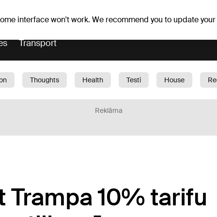
er forecast
Horoscopes
 some interface won't work. We recommend you to update your
es
Transport
ion
Thoughts
Health
Testi
House
Re
dren
Car
1188 play
Sport
Business
G
Reklāma
st Trampa 10% tarifu