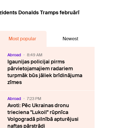
ezidents Donalds Tramps februārī
Most popular
Newest
Abroad
8:49 AM
Igaunijas policijai pirms
pārvietojamajiem radariem
turpmāk būs jāliek brīdinājuma
zīmes
Abroad
7:23 PM
Avoti: Pēc Ukrainas dronu
trieciena "Lukoil" rūpnīca
Volgogradā pilnībā apturējusi
naftas pārstrādi