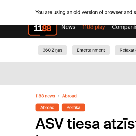
Weath
Th, 06.08.2026.
+24
°C
Aisma, Askolds
You are using an old version of browser and
News
1188 play
Compani
360 Ziņas
Entertainment
Relaxat
Current
Traffic
Beauty
Chil
1188 news
Abroad
Abroad
Politika
ASV tiesa atzī