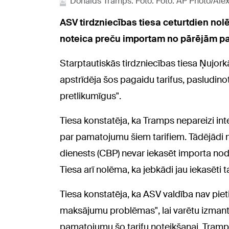
Donalds Tramps. Foto: Foto: AP Photo/Ale
ASV tirdzniecības tiesa ceturtdien no
noteica preču importam no pārējām pasa
Starptautiskās tirdzniecības tiesa Ņujo
apstrīdēja šos pagaidu tarifus, pasludino
pretlikumīgus".
Tiesa konstatēja, ka Tramps nepareizi inte
par pamatojumu šiem tarifiem. Tādējādi 
dienests (CBP) nevar iekasēt importa node
Tiesa arī nolēma, ka jebkādi jau iekasēti ta
Tiesa konstatēja, ka ASV valdība nav pie
maksājumu problēmas", lai varētu izmant
pamatojumu šo tarifu noteikšanai. Trampa