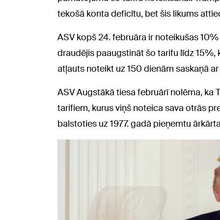
tekošā konta deficītu, bet šis likums att
ASV kopš 24. februāra ir noteikušas 10% ta
draudējis paaugstināt šo tarifu līdz 15%,
atļauts noteikt uz 150 dienām saskaņā ar
ASV Augstākā tiesa februārī nolēma, ka T
tarifiem, kurus viņš noteica sava otrās 
balstoties uz 1977. gadā pieņemtu ārkārt