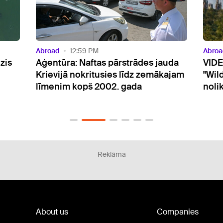
Abroad
9:57 AM
Abroa
uda
VIDEO: Ukraiņi turpina bombardēt
Zalu
ajam
"Wildberries" - naktī degusi
uzņe
noliktava pie Sanktpēterburgas
klaus
iest
Reklāma
About us
Companies