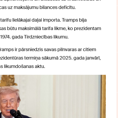
iecas uz maksājumu bilances deficītu.
rifu lielākajai daļai importa. Tramps bija
 kas būtu maksimālā tarifa likme, ko prezidentam
 1974. gada Tirdzniecības likumu.
ramps ir pārsniedzis savas pilnvaras ar citiem
prezidentūras termiņa sākumā 2025. gada janvārī,
as likumdošanas aktu.