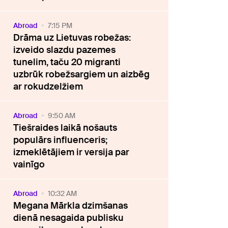
Abroad
7:15 PM
Drāma uz Lietuvas robežas:
izveido slazdu pazemes
tunelim, taču 20 migranti
uzbrūk robežsargiem un aizbēg
ar rokudzelžiem
Abroad
9:50 AM
Tiešraides laikā nošauts
populārs influenceris;
izmeklētājiem ir versija par
vainīgo
Abroad
10:32 AM
Megana Mārkla dzimšanas
dienā nesagaida publisku