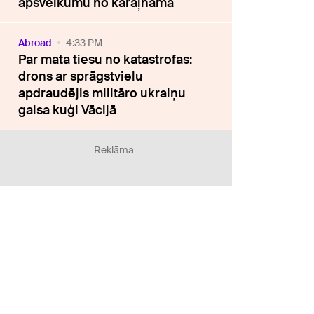
apsveikumu no karaļnama
Abroad
4:33 PM
Par mata tiesu no katastrofas:
drons ar sprāgstvielu
apdraudējis militāro ukraiņu
gaisa kuģi Vācijā
Reklāma